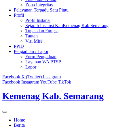
Zona Integritas
Pelayanan Terpadu Satu Pintu
Profil
Profil Instansi
Sejarah Instansi KanKemenag Kab Semarang
Tugas dan Fungsi
Tautan
Visi Misi
PPID
Pengaduan / Lapor
Form Pengaduan
Layanan WA PTSP
Lapor
Facebook
X (Twitter)
Instagram
Facebook
Instagram
YouTube
TikTok
Kemenag Kab. Semarang
Home
Berita