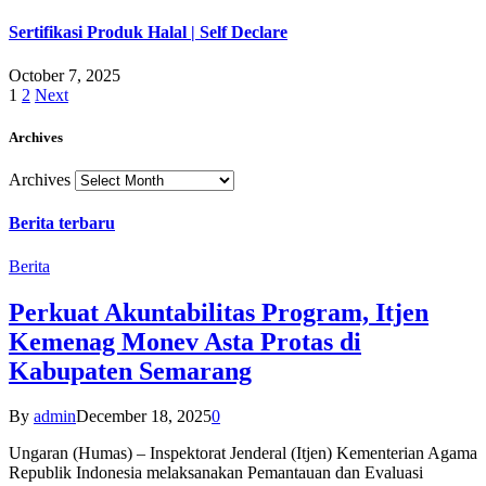
Sertifikasi Produk Halal | Self Declare
October 7, 2025
1
2
Next
Archives
Archives
Berita terbaru
Berita
Perkuat Akuntabilitas Program, Itjen
Kemenag Monev Asta Protas di
Kabupaten Semarang
By
admin
December 18, 2025
0
Ungaran (Humas) – Inspektorat Jenderal (Itjen) Kementerian Agama
Republik Indonesia melaksanakan Pemantauan dan Evaluasi