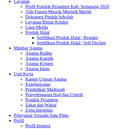
Layanan
Profil Pondok Pesantren Kab. Semarang 2026
Alih Fungsi Musola Menjadi Masjid
Dokumen Pindah Sekolah
Layanan Bimas Kristen
Lagu Merdu
Produk Halal
Sertifikasi Produk Halal | Reguler
Sertifikasi Produk Halal | Self Declare
Mimbar Agama
Agama Budha
Agama Katolik
Agama Kristen
Agama Islam
Unit Kerja
Kantor Urusan Agama
Kepegawaian
Pendidikan Madrasah
Penyelenggara Haji dan Umroh
Pondok Pesantren
Zakat dan Wakaf
Zona Integritas
Pelayanan Terpadu Satu Pintu
Profil
Profil Instansi