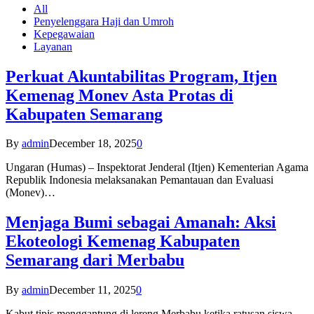
All
Penyelenggara Haji dan Umroh
Kepegawaian
Layanan
Perkuat Akuntabilitas Program, Itjen
Kemenag Monev Asta Protas di
Kabupaten Semarang
By
admin
December 18, 2025
0
Ungaran (Humas) – Inspektorat Jenderal (Itjen) Kementerian Agama
Republik Indonesia melaksanakan Pemantauan dan Evaluasi
(Monev)…
Menjaga Bumi sebagai Amanah: Aksi
Ekoteologi Kemenag Kabupaten
Semarang dari Merbabu
By
admin
December 11, 2025
0
Kabut tipis menggantung di lereng Merbabu ketika ratusan siswa-