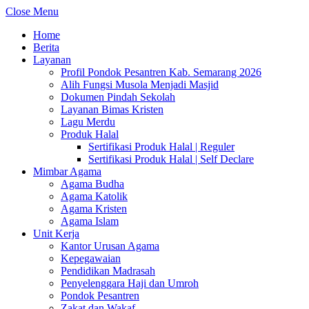
Close Menu
Home
Berita
Layanan
Profil Pondok Pesantren Kab. Semarang 2026
Alih Fungsi Musola Menjadi Masjid
Dokumen Pindah Sekolah
Layanan Bimas Kristen
Lagu Merdu
Produk Halal
Sertifikasi Produk Halal | Reguler
Sertifikasi Produk Halal | Self Declare
Mimbar Agama
Agama Budha
Agama Katolik
Agama Kristen
Agama Islam
Unit Kerja
Kantor Urusan Agama
Kepegawaian
Pendidikan Madrasah
Penyelenggara Haji dan Umroh
Pondok Pesantren
Zakat dan Wakaf