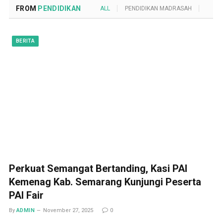
FROM
PENDIDIKAN
ALL
PENDIDIKAN MADRASAH
POND
BERITA
Perkuat Semangat Bertanding, Kasi PAI
Kemenag Kab. Semarang Kunjungi Peserta
PAI Fair
By
ADMIN
November 27, 2025
0