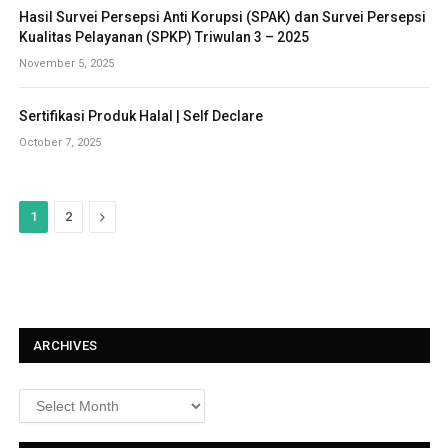
Hasil Survei Persepsi Anti Korupsi (SPAK) dan Survei Persepsi
Kualitas Pelayanan (SPKP) Triwulan 3 – 2025
November 5, 2025
Sertifikasi Produk Halal | Self Declare
October 7, 2025
N
1
2
e
x
t
ARCHIVES