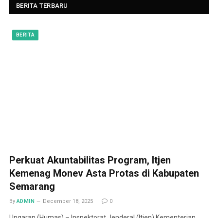
BERITA TERBARU
BERITA
Perkuat Akuntabilitas Program, Itjen
Kemenag Monev Asta Protas di Kabupaten
Semarang
By
ADMIN
December 18, 2025
0
Ungaran (Humas) – Inspektorat Jenderal (Itjen) Kementerian