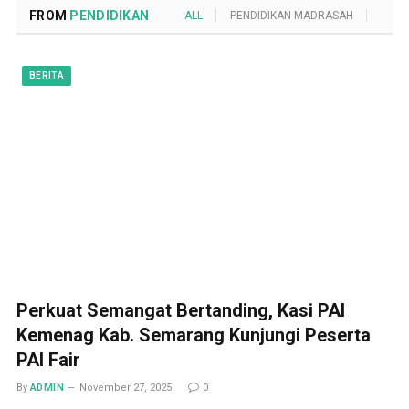
FROM
PENDIDIKAN
ALL
PENDIDIKAN MADRASAH
POND
BERITA
Perkuat Semangat Bertanding, Kasi PAI
Kemenag Kab. Semarang Kunjungi Peserta
PAI Fair
By
ADMIN
November 27, 2025
0