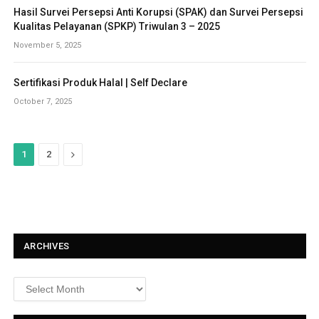
Hasil Survei Persepsi Anti Korupsi (SPAK) dan Survei Persepsi
Kualitas Pelayanan (SPKP) Triwulan 3 – 2025
November 5, 2025
Sertifikasi Produk Halal | Self Declare
October 7, 2025
N
1
2
e
x
t
ARCHIVES