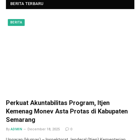
BERITA TERBARU
BERITA
Perkuat Akuntabilitas Program, Itjen
Kemenag Monev Asta Protas di Kabupaten
Semarang
By
ADMIN
December 18, 2025
0
Ungaran (Humas) – Inspektorat Jenderal (Itjen) Kementerian