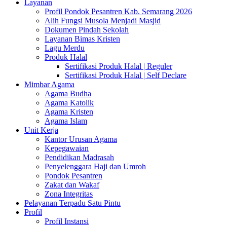
Layanan
Profil Pondok Pesantren Kab. Semarang 2026
Alih Fungsi Musola Menjadi Masjid
Dokumen Pindah Sekolah
Layanan Bimas Kristen
Lagu Merdu
Produk Halal
Sertifikasi Produk Halal | Reguler
Sertifikasi Produk Halal | Self Declare
Mimbar Agama
Agama Budha
Agama Katolik
Agama Kristen
Agama Islam
Unit Kerja
Kantor Urusan Agama
Kepegawaian
Pendidikan Madrasah
Penyelenggara Haji dan Umroh
Pondok Pesantren
Zakat dan Wakaf
Zona Integritas
Pelayanan Terpadu Satu Pintu
Profil
Profil Instansi