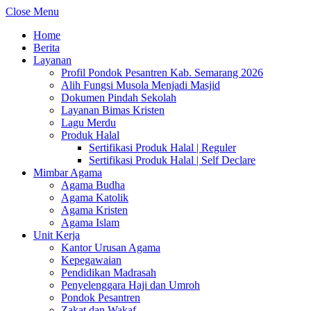
Close Menu
Home
Berita
Layanan
Profil Pondok Pesantren Kab. Semarang 2026
Alih Fungsi Musola Menjadi Masjid
Dokumen Pindah Sekolah
Layanan Bimas Kristen
Lagu Merdu
Produk Halal
Sertifikasi Produk Halal | Reguler
Sertifikasi Produk Halal | Self Declare
Mimbar Agama
Agama Budha
Agama Katolik
Agama Kristen
Agama Islam
Unit Kerja
Kantor Urusan Agama
Kepegawaian
Pendidikan Madrasah
Penyelenggara Haji dan Umroh
Pondok Pesantren
Zakat dan Wakaf