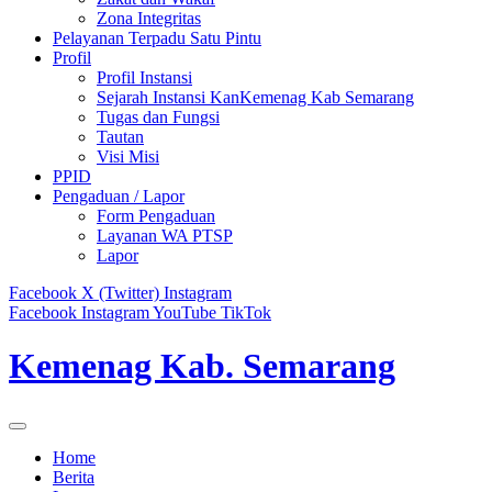
Zona Integritas
Pelayanan Terpadu Satu Pintu
Profil
Profil Instansi
Sejarah Instansi KanKemenag Kab Semarang
Tugas dan Fungsi
Tautan
Visi Misi
PPID
Pengaduan / Lapor
Form Pengaduan
Layanan WA PTSP
Lapor
Facebook
X (Twitter)
Instagram
Facebook
Instagram
YouTube
TikTok
Kemenag Kab. Semarang
Home
Berita