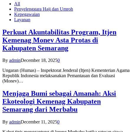
All
Penyelenggara Haji dan Umroh
Kepegawaian
Layanan
Perkuat Akuntabilitas Program, Itjen
Kemenag Monev Asta Protas di
Kabupaten Semarang
By
admin
December 18, 2025
0
Ungaran (Humas) – Inspektorat Jenderal (Itjen) Kementerian Agama
Republik Indonesia melaksanakan Pemantauan dan Evaluasi
(Monev)…
Menjaga Bumi sebagai Amanah: Aksi
Ekoteologi Kemenag Kabupaten
Semarang dari Merbabu
By
admin
December 11, 2025
0
Kabut tipis menggantung di lereng Merbabu ketika ratusan siswa-