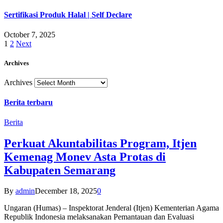
Sertifikasi Produk Halal | Self Declare
October 7, 2025
1
2
Next
Archives
Archives
Berita terbaru
Berita
Perkuat Akuntabilitas Program, Itjen
Kemenag Monev Asta Protas di
Kabupaten Semarang
By
admin
December 18, 2025
0
Ungaran (Humas) – Inspektorat Jenderal (Itjen) Kementerian Agama
Republik Indonesia melaksanakan Pemantauan dan Evaluasi