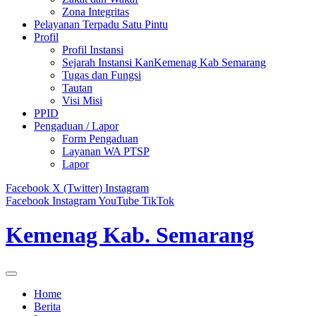
Zona Integritas
Pelayanan Terpadu Satu Pintu
Profil
Profil Instansi
Sejarah Instansi KanKemenag Kab Semarang
Tugas dan Fungsi
Tautan
Visi Misi
PPID
Pengaduan / Lapor
Form Pengaduan
Layanan WA PTSP
Lapor
Facebook
X (Twitter)
Instagram
Facebook
Instagram
YouTube
TikTok
Kemenag Kab. Semarang
Home
Berita