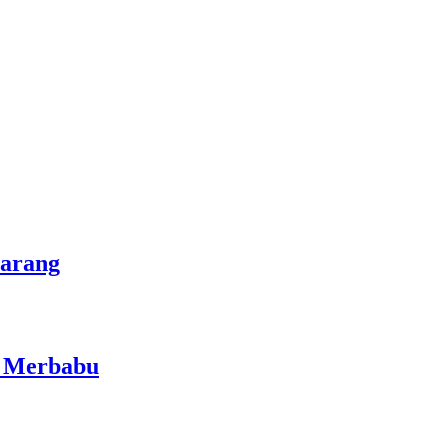
marang
i Merbabu