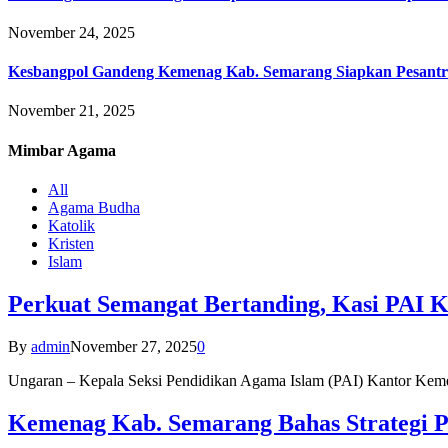
November 24, 2025
Kesbangpol Gandeng Kemenag Kab. Semarang Siapkan Pesantr
November 21, 2025
Mimbar
Agama
All
Agama Budha
Katolik
Kristen
Islam
Perkuat Semangat Bertanding, Kasi PAI 
By
admin
November 27, 2025
0
Ungaran – Kepala Seksi Pendidikan Agama Islam (PAI) Kantor K
Kemenag Kab. Semarang Bahas Strategi P