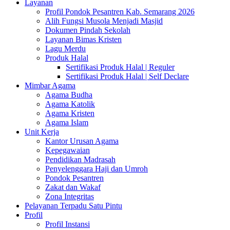
Layanan
Profil Pondok Pesantren Kab. Semarang 2026
Alih Fungsi Musola Menjadi Masjid
Dokumen Pindah Sekolah
Layanan Bimas Kristen
Lagu Merdu
Produk Halal
Sertifikasi Produk Halal | Reguler
Sertifikasi Produk Halal | Self Declare
Mimbar Agama
Agama Budha
Agama Katolik
Agama Kristen
Agama Islam
Unit Kerja
Kantor Urusan Agama
Kepegawaian
Pendidikan Madrasah
Penyelenggara Haji dan Umroh
Pondok Pesantren
Zakat dan Wakaf
Zona Integritas
Pelayanan Terpadu Satu Pintu
Profil
Profil Instansi