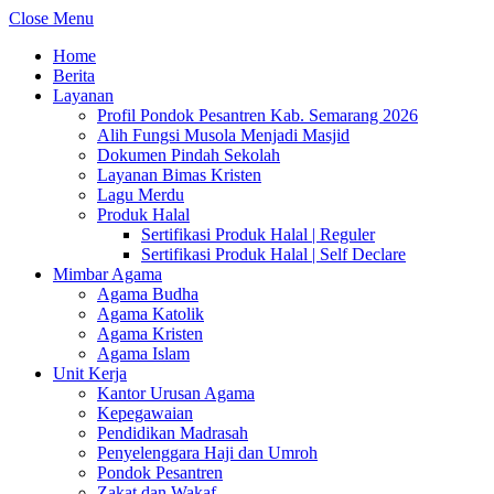
Close Menu
Home
Berita
Layanan
Profil Pondok Pesantren Kab. Semarang 2026
Alih Fungsi Musola Menjadi Masjid
Dokumen Pindah Sekolah
Layanan Bimas Kristen
Lagu Merdu
Produk Halal
Sertifikasi Produk Halal | Reguler
Sertifikasi Produk Halal | Self Declare
Mimbar Agama
Agama Budha
Agama Katolik
Agama Kristen
Agama Islam
Unit Kerja
Kantor Urusan Agama
Kepegawaian
Pendidikan Madrasah
Penyelenggara Haji dan Umroh
Pondok Pesantren
Zakat dan Wakaf