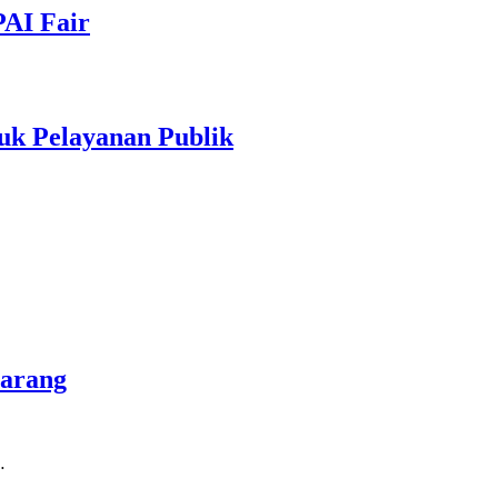
PAI Fair
uk Pelayanan Publik
marang
…