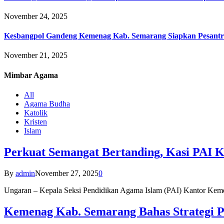
November 24, 2025
Kesbangpol Gandeng Kemenag Kab. Semarang Siapkan Pesantr
November 21, 2025
Mimbar
Agama
All
Agama Budha
Katolik
Kristen
Islam
Perkuat Semangat Bertanding, Kasi PAI 
By
admin
November 27, 2025
0
Ungaran – Kepala Seksi Pendidikan Agama Islam (PAI) Kantor K
Kemenag Kab. Semarang Bahas Strategi P