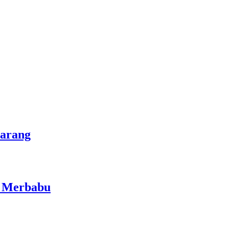
marang
i Merbabu