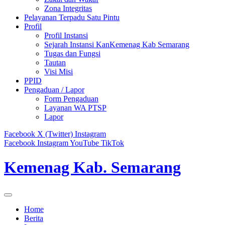
Zona Integritas
Pelayanan Terpadu Satu Pintu
Profil
Profil Instansi
Sejarah Instansi KanKemenag Kab Semarang
Tugas dan Fungsi
Tautan
Visi Misi
PPID
Pengaduan / Lapor
Form Pengaduan
Layanan WA PTSP
Lapor
Facebook
X (Twitter)
Instagram
Facebook
Instagram
YouTube
TikTok
Kemenag Kab. Semarang
Home
Berita