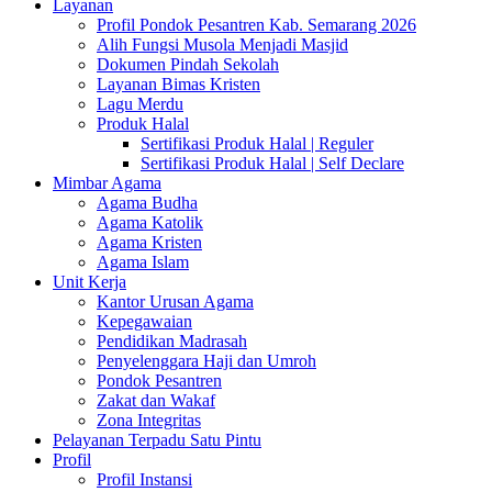
Layanan
Profil Pondok Pesantren Kab. Semarang 2026
Alih Fungsi Musola Menjadi Masjid
Dokumen Pindah Sekolah
Layanan Bimas Kristen
Lagu Merdu
Produk Halal
Sertifikasi Produk Halal | Reguler
Sertifikasi Produk Halal | Self Declare
Mimbar Agama
Agama Budha
Agama Katolik
Agama Kristen
Agama Islam
Unit Kerja
Kantor Urusan Agama
Kepegawaian
Pendidikan Madrasah
Penyelenggara Haji dan Umroh
Pondok Pesantren
Zakat dan Wakaf
Zona Integritas
Pelayanan Terpadu Satu Pintu
Profil
Profil Instansi