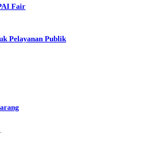
PAI Fair
uk Pelayanan Publik
marang
…