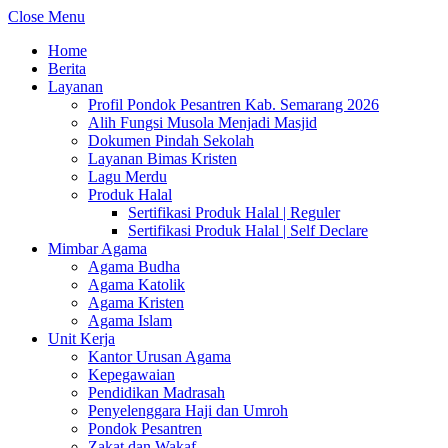
Close Menu
Home
Berita
Layanan
Profil Pondok Pesantren Kab. Semarang 2026
Alih Fungsi Musola Menjadi Masjid
Dokumen Pindah Sekolah
Layanan Bimas Kristen
Lagu Merdu
Produk Halal
Sertifikasi Produk Halal | Reguler
Sertifikasi Produk Halal | Self Declare
Mimbar Agama
Agama Budha
Agama Katolik
Agama Kristen
Agama Islam
Unit Kerja
Kantor Urusan Agama
Kepegawaian
Pendidikan Madrasah
Penyelenggara Haji dan Umroh
Pondok Pesantren
Zakat dan Wakaf