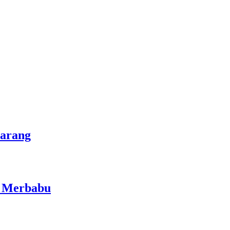
marang
i Merbabu