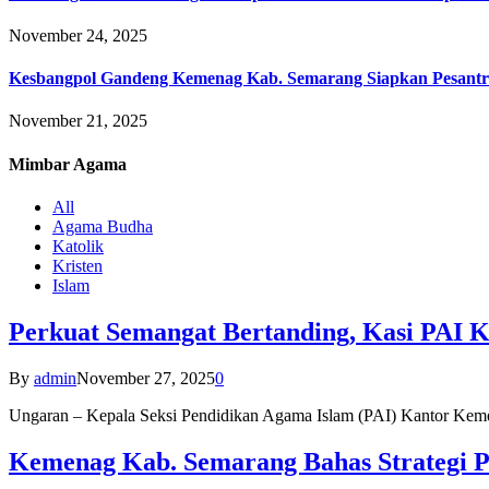
November 24, 2025
Kesbangpol Gandeng Kemenag Kab. Semarang Siapkan Pesantr
November 21, 2025
Mimbar
Agama
All
Agama Budha
Katolik
Kristen
Islam
Perkuat Semangat Bertanding, Kasi PAI 
By
admin
November 27, 2025
0
Ungaran – Kepala Seksi Pendidikan Agama Islam (PAI) Kantor K
Kemenag Kab. Semarang Bahas Strategi P