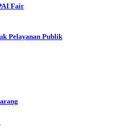
PAI Fair
uk Pelayanan Publik
marang
…