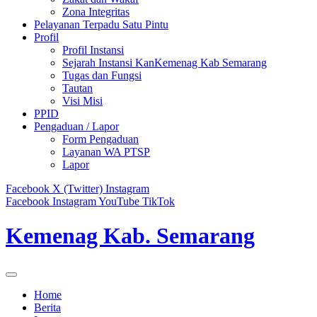
Zona Integritas
Pelayanan Terpadu Satu Pintu
Profil
Profil Instansi
Sejarah Instansi KanKemenag Kab Semarang
Tugas dan Fungsi
Tautan
Visi Misi
PPID
Pengaduan / Lapor
Form Pengaduan
Layanan WA PTSP
Lapor
Facebook
X (Twitter)
Instagram
Facebook
Instagram
YouTube
TikTok
Kemenag Kab. Semarang
Home
Berita