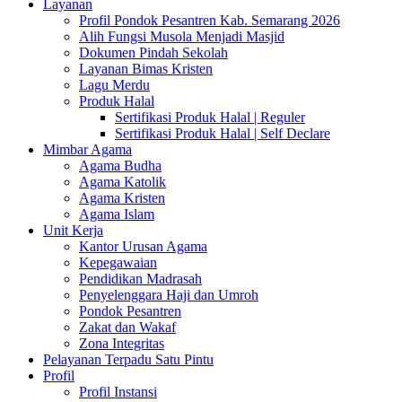
Layanan
Profil Pondok Pesantren Kab. Semarang 2026
Alih Fungsi Musola Menjadi Masjid
Dokumen Pindah Sekolah
Layanan Bimas Kristen
Lagu Merdu
Produk Halal
Sertifikasi Produk Halal | Reguler
Sertifikasi Produk Halal | Self Declare
Mimbar Agama
Agama Budha
Agama Katolik
Agama Kristen
Agama Islam
Unit Kerja
Kantor Urusan Agama
Kepegawaian
Pendidikan Madrasah
Penyelenggara Haji dan Umroh
Pondok Pesantren
Zakat dan Wakaf
Zona Integritas
Pelayanan Terpadu Satu Pintu
Profil
Profil Instansi