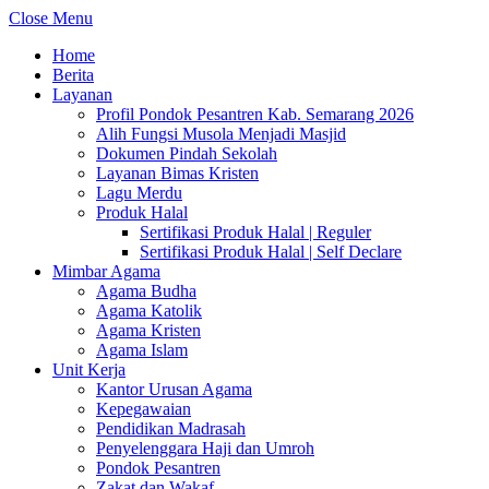
Close Menu
Home
Berita
Layanan
Profil Pondok Pesantren Kab. Semarang 2026
Alih Fungsi Musola Menjadi Masjid
Dokumen Pindah Sekolah
Layanan Bimas Kristen
Lagu Merdu
Produk Halal
Sertifikasi Produk Halal | Reguler
Sertifikasi Produk Halal | Self Declare
Mimbar Agama
Agama Budha
Agama Katolik
Agama Kristen
Agama Islam
Unit Kerja
Kantor Urusan Agama
Kepegawaian
Pendidikan Madrasah
Penyelenggara Haji dan Umroh
Pondok Pesantren
Zakat dan Wakaf