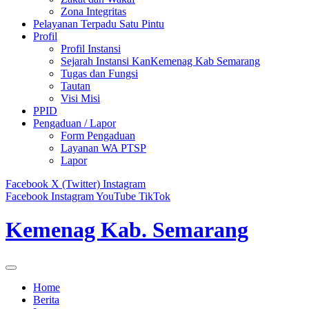
Zona Integritas
Pelayanan Terpadu Satu Pintu
Profil
Profil Instansi
Sejarah Instansi KanKemenag Kab Semarang
Tugas dan Fungsi
Tautan
Visi Misi
PPID
Pengaduan / Lapor
Form Pengaduan
Layanan WA PTSP
Lapor
Facebook
X (Twitter)
Instagram
Facebook
Instagram
YouTube
TikTok
Kemenag Kab. Semarang
Home
Berita