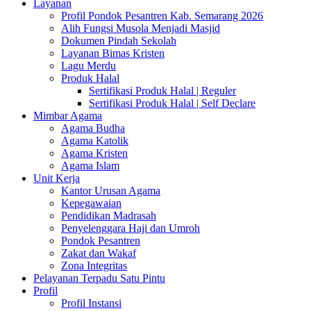
Layanan
Profil Pondok Pesantren Kab. Semarang 2026
Alih Fungsi Musola Menjadi Masjid
Dokumen Pindah Sekolah
Layanan Bimas Kristen
Lagu Merdu
Produk Halal
Sertifikasi Produk Halal | Reguler
Sertifikasi Produk Halal | Self Declare
Mimbar Agama
Agama Budha
Agama Katolik
Agama Kristen
Agama Islam
Unit Kerja
Kantor Urusan Agama
Kepegawaian
Pendidikan Madrasah
Penyelenggara Haji dan Umroh
Pondok Pesantren
Zakat dan Wakaf
Zona Integritas
Pelayanan Terpadu Satu Pintu
Profil
Profil Instansi