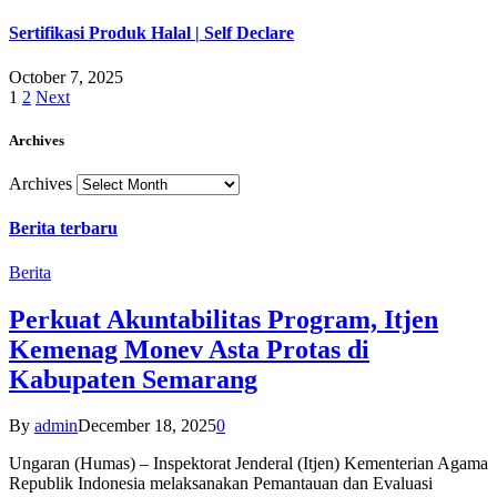
Sertifikasi Produk Halal | Self Declare
October 7, 2025
1
2
Next
Archives
Archives
Berita terbaru
Berita
Perkuat Akuntabilitas Program, Itjen
Kemenag Monev Asta Protas di
Kabupaten Semarang
By
admin
December 18, 2025
0
Ungaran (Humas) – Inspektorat Jenderal (Itjen) Kementerian Agama
Republik Indonesia melaksanakan Pemantauan dan Evaluasi