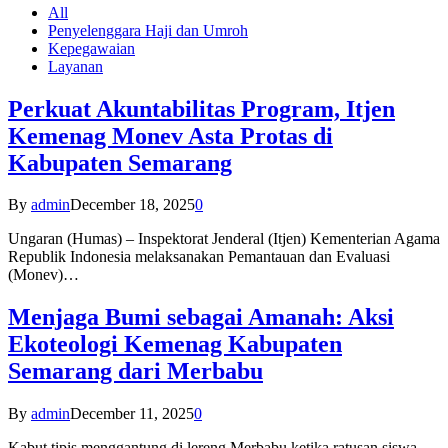
All
Penyelenggara Haji dan Umroh
Kepegawaian
Layanan
Perkuat Akuntabilitas Program, Itjen
Kemenag Monev Asta Protas di
Kabupaten Semarang
By
admin
December 18, 2025
0
Ungaran (Humas) – Inspektorat Jenderal (Itjen) Kementerian Agama
Republik Indonesia melaksanakan Pemantauan dan Evaluasi
(Monev)…
Menjaga Bumi sebagai Amanah: Aksi
Ekoteologi Kemenag Kabupaten
Semarang dari Merbabu
By
admin
December 11, 2025
0
Kabut tipis menggantung di lereng Merbabu ketika ratusan siswa-