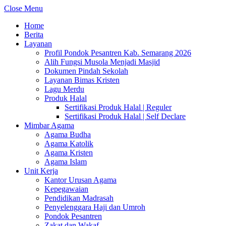
Close Menu
Home
Berita
Layanan
Profil Pondok Pesantren Kab. Semarang 2026
Alih Fungsi Musola Menjadi Masjid
Dokumen Pindah Sekolah
Layanan Bimas Kristen
Lagu Merdu
Produk Halal
Sertifikasi Produk Halal | Reguler
Sertifikasi Produk Halal | Self Declare
Mimbar Agama
Agama Budha
Agama Katolik
Agama Kristen
Agama Islam
Unit Kerja
Kantor Urusan Agama
Kepegawaian
Pendidikan Madrasah
Penyelenggara Haji dan Umroh
Pondok Pesantren
Zakat dan Wakaf