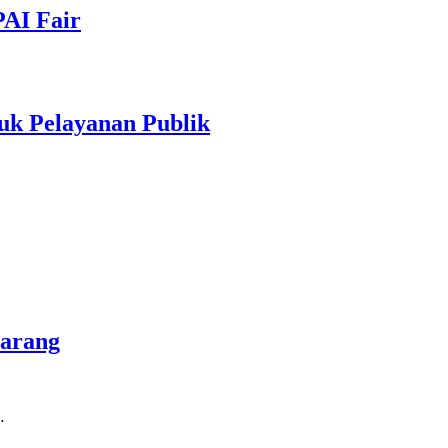
PAI Fair
uk Pelayanan Publik
marang
…