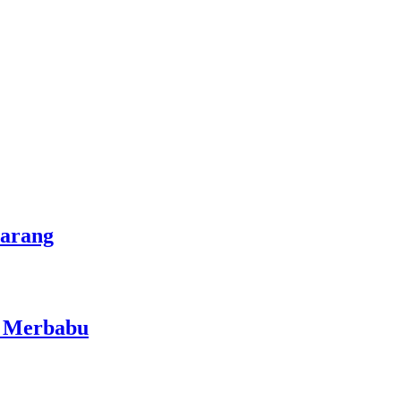
marang
i Merbabu