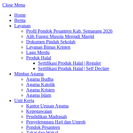
Close Menu
Home
Berita
Layanan
Profil Pondok Pesantren Kab. Semarang 2026
Alih Fungsi Musola Menjadi Masjid
Dokumen Pindah Sekolah
Layanan Bimas Kristen
Lagu Merdu
Produk Halal
Sertifikasi Produk Halal | Reguler
Sertifikasi Produk Halal | Self Declare
Mimbar Agama
Agama Budha
Agama Katolik
Agama Kristen
Agama Islam
Unit Kerja
Kantor Urusan Agama
Kepegawaian
Pendidikan Madrasah
Penyelenggara Haji dan Umroh
Pondok Pesantren
Zakat dan Wakaf