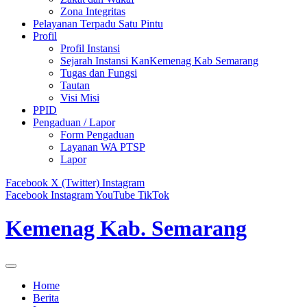
Zona Integritas
Pelayanan Terpadu Satu Pintu
Profil
Profil Instansi
Sejarah Instansi KanKemenag Kab Semarang
Tugas dan Fungsi
Tautan
Visi Misi
PPID
Pengaduan / Lapor
Form Pengaduan
Layanan WA PTSP
Lapor
Facebook
X (Twitter)
Instagram
Facebook
Instagram
YouTube
TikTok
Kemenag Kab. Semarang
Home
Berita