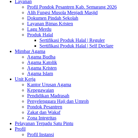
Layanan
Profil Pondok Pesantren Kab. Semarang 2026
Alih Fungsi Musola Menjadi Masjid
Dokumen Pindah Sekolah
Layanan Bimas Kristen
Lagu Merdu
Produk Halal
Sertifikasi Produk Halal | Reguler
Sertifikasi Produk Halal | Self Declare
Mimbar Agama
Agama Budha
Agama Katolik
Agama Kristen
Agama Islam
Unit Kerja
Kantor Urusan Agama
Kepegawaian
Pendidikan Madrasah
Penyelenggara Haji dan Umroh
Pondok Pesantren
Zakat dan Wakaf
Zona Integritas
Pelayanan Terpadu Satu Pintu
Profil
Profil Instansi