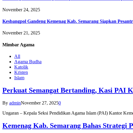
November 24, 2025
Kesbangpol Gandeng Kemenag Kab. Semarang Siapkan Pesantr
November 21, 2025
Mimbar
Agama
All
Agama Budha
Katolik
Kristen
Islam
Perkuat Semangat Bertanding, Kasi PAI 
By
admin
November 27, 2025
0
Ungaran – Kepala Seksi Pendidikan Agama Islam (PAI) Kantor K
Kemenag Kab. Semarang Bahas Strategi P