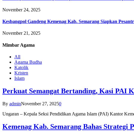
November 24, 2025
Kesbangpol Gandeng Kemenag Kab. Semarang Siapkan Pesantr
November 21, 2025
Mimbar
Agama
All
Agama Budha
Katolik
Kristen
Islam
Perkuat Semangat Bertanding, Kasi PAI 
By
admin
November 27, 2025
0
Ungaran – Kepala Seksi Pendidikan Agama Islam (PAI) Kantor K
Kemenag Kab. Semarang Bahas Strategi P