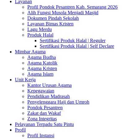
Layanan
Profil Pondok Pesantren Kab. Semarang 2026
Alih Fungsi Musola Menjadi Masjid
Dokumen Pindah Sekolah
Layanan Bimas Kristen
Lagu Merdu
Produk Halal
Sertifikasi Produk Halal | Reguler
Sertifikasi Produk Halal | Self Declare
Mimbar Agama
Agama Budha
Agama Katolik
Agama Kristen
Agama Islam
Unit Kerja
Kantor Urusan Agama
Kepegawaian
Pendidikan Madrasah
Penyelenggara Haji dan Umroh
Pondok Pesantren
Zakat dan Wakaf
Zona Integritas
Pelayanan Terpadu Satu Pintu
Profil
Profil Instansi