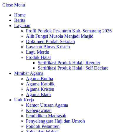
Close Menu
Home
Berita
Layanan
Profil Pondok Pesantren Kab. Semarang 2026
Alih Fungsi Musola Menjadi Masjid
Dokumen Pindah Sekolah
Layanan Bimas Kristen
Lagu Merdu
Produk Halal
Sertifikasi Produk Halal | Reguler
Sertifikasi Produk Halal | Self Declare
Mimbar Agama
Agama Budha
Agama Katolik
Agama Kristen
Agama Islam
Unit Kerja
Kantor Urusan Agama
Kepegawaian
Pendidikan Madrasah
Penyelenggara Haji dan Umroh
Pondok Pesantren
Zakat dan Wakaf