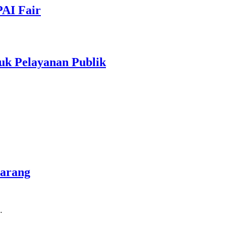
PAI Fair
uk Pelayanan Publik
marang
…