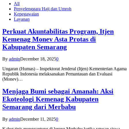
All
Penyelenggara Haji dan Umroh
Kepegawaian
Layanan
Perkuat Akuntabilitas Program, Itjen
Kemenag Monev Asta Protas di
Kabupaten Semarang
By
admin
December 18, 2025
0
Ungaran (Humas) – Inspektorat Jenderal (Itjen) Kementerian Agama
Republik Indonesia melaksanakan Pemantauan dan Evaluasi
(Monev)…
Menjaga Bumi sebagai Amanah: Aksi
Ekoteologi Kemenag Kabupaten
Semarang dari Merbabu
By
admin
December 11, 2025
0
Kabut tipis menggantung di lereng Merbabu ketika ratusan siswa-