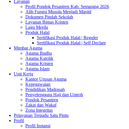
Layanan
Profil Pondok Pesantren Kab. Semarang 2026
Alih Fungsi Musola Menjadi Masjid
Dokumen Pindah Sekolah
Layanan Bimas Kristen
Lagu Merdu
Produk Halal
Sertifikasi Produk Halal | Reguler
Sertifikasi Produk Halal | Self Declare
Mimbar Agama
Agama Budha
Agama Katolik
Agama Kristen
Agama Islam
Unit Kerja
Kantor Urusan Agama
Kepegawaian
Pendidikan Madrasah
Penyelenggara Haji dan Umroh
Pondok Pesantren
Zakat dan Wakaf
Zona Integritas
Pelayanan Terpadu Satu Pintu
Profil
Profil Instansi