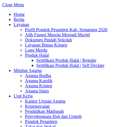
Close Menu
Home
Berita
Layanan
Profil Pondok Pesantren Kab. Semarang 2026
Alih Fungsi Musola Menjadi Masjid
Dokumen Pindah Sekolah
Layanan Bimas Kristen
Lagu Merdu
Produk Halal
Sertifikasi Produk Halal | Reguler
Sertifikasi Produk Halal | Self Declare
Mimbar Agama
Agama Budha
Agama Katolik
Agama Kristen
Agama Islam
Unit Kerja
Kantor Urusan Agama
Kepegawaian
Pendidikan Madrasah
Penyelenggara Haji dan Umroh
Pondok Pesantren
Zakat dan Wakaf