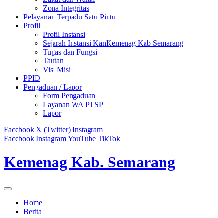
Zona Integritas
Pelayanan Terpadu Satu Pintu
Profil
Profil Instansi
Sejarah Instansi KanKemenag Kab Semarang
Tugas dan Fungsi
Tautan
Visi Misi
PPID
Pengaduan / Lapor
Form Pengaduan
Layanan WA PTSP
Lapor
Facebook
X (Twitter)
Instagram
Facebook
Instagram
YouTube
TikTok
Kemenag Kab. Semarang
Home
Berita