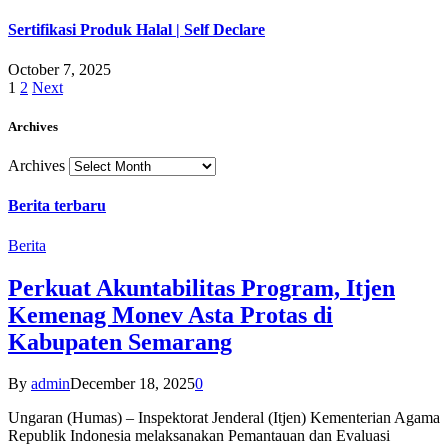
Sertifikasi Produk Halal | Self Declare
October 7, 2025
1
2
Next
Archives
Archives
Berita terbaru
Berita
Perkuat Akuntabilitas Program, Itjen
Kemenag Monev Asta Protas di
Kabupaten Semarang
By
admin
December 18, 2025
0
Ungaran (Humas) – Inspektorat Jenderal (Itjen) Kementerian Agama
Republik Indonesia melaksanakan Pemantauan dan Evaluasi