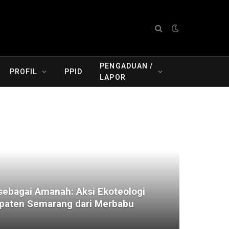
PENGADUAN /
PROFIL
PPID
LAPOR
ebagai Amanah: Aksi Ekoteologi
aten Semarang dari Merbabu