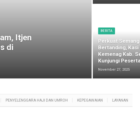
BERITA
am, Itjen
Perkuat Semang
s di
Bertanding, Kasi
Kemenag Kab. S
Kunjungi Peserta
November 27, 2025
PENYELENGGARA HAJI DAN UMROH
KEPEGAWAIAN
LAYANAN