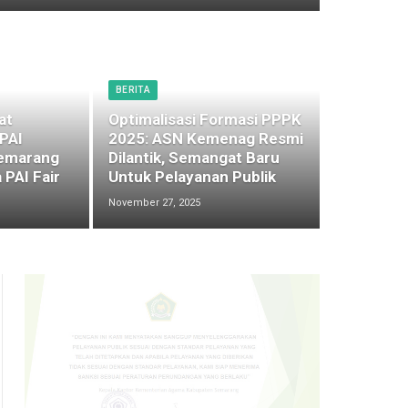
BERITA
at
Optimalisasi Formasi PPPK
 PAI
2025: ASN Kemenag Resmi
emarang
Dilantik, Semangat Baru
 PAI Fair
Untuk Pelayanan Publik
November 27, 2025