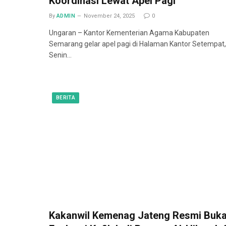
Koordinasi Lewat Apel Pagi
By
ADMIN
November 24, 2025
0
Ungaran – Kantor Kementerian Agama Kabupaten
Semarang gelar apel pagi di Halaman Kantor Setempat,
Senin…
BERITA
Kakanwil Kemenag Jateng Resmi Buk