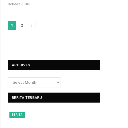
October 7, 2025
N
1
2
e
x
t
ARCHIVES
BERITA TERBARU
BERITA