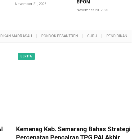
BPOM
November 21, 2025
November 20, 2025
IDIKAN MADRASAH
PONDOK PESANTREN
GURU
PENDIDIKAN
BERITA
I
Kemenag Kab. Semarang Bahas Strategi
Percepatan Pencairan TPG PAI Akhir