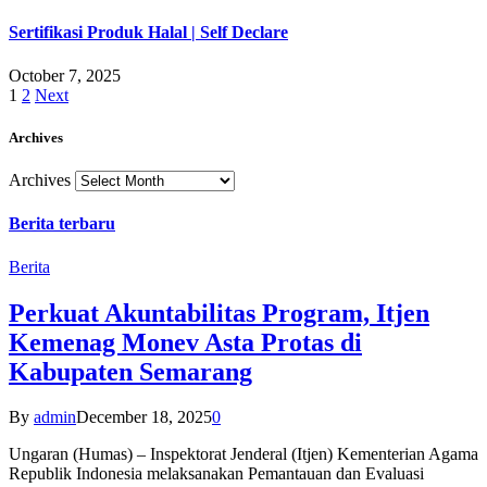
Sertifikasi Produk Halal | Self Declare
October 7, 2025
1
2
Next
Archives
Archives
Berita terbaru
Berita
Perkuat Akuntabilitas Program, Itjen
Kemenag Monev Asta Protas di
Kabupaten Semarang
By
admin
December 18, 2025
0
Ungaran (Humas) – Inspektorat Jenderal (Itjen) Kementerian Agama
Republik Indonesia melaksanakan Pemantauan dan Evaluasi