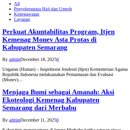
All
Penyelenggara Haji dan Umroh
Kepegawaian
Layanan
Perkuat Akuntabilitas Program, Itjen
Kemenag Monev Asta Protas di
Kabupaten Semarang
By
admin
December 18, 2025
0
Ungaran (Humas) – Inspektorat Jenderal (Itjen) Kementerian Agama
Republik Indonesia melaksanakan Pemantauan dan Evaluasi
(Monev)…
Menjaga Bumi sebagai Amanah: Aksi
Ekoteologi Kemenag Kabupaten
Semarang dari Merbabu
By
admin
December 11, 2025
0
Kabut tipis menggantung di lereng Merbabu ketika ratusan siswa-