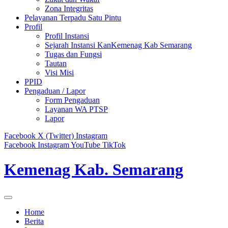
Zona Integritas
Pelayanan Terpadu Satu Pintu
Profil
Profil Instansi
Sejarah Instansi KanKemenag Kab Semarang
Tugas dan Fungsi
Tautan
Visi Misi
PPID
Pengaduan / Lapor
Form Pengaduan
Layanan WA PTSP
Lapor
Facebook
X (Twitter)
Instagram
Facebook
Instagram
YouTube
TikTok
Kemenag Kab. Semarang
Home
Berita