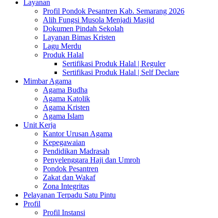
Layanan
Profil Pondok Pesantren Kab. Semarang 2026
Alih Fungsi Musola Menjadi Masjid
Dokumen Pindah Sekolah
Layanan Bimas Kristen
Lagu Merdu
Produk Halal
Sertifikasi Produk Halal | Reguler
Sertifikasi Produk Halal | Self Declare
Mimbar Agama
Agama Budha
Agama Katolik
Agama Kristen
Agama Islam
Unit Kerja
Kantor Urusan Agama
Kepegawaian
Pendidikan Madrasah
Penyelenggara Haji dan Umroh
Pondok Pesantren
Zakat dan Wakaf
Zona Integritas
Pelayanan Terpadu Satu Pintu
Profil
Profil Instansi