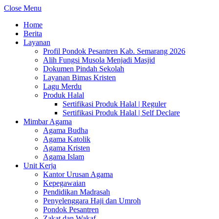
Close Menu
Home
Berita
Layanan
Profil Pondok Pesantren Kab. Semarang 2026
Alih Fungsi Musola Menjadi Masjid
Dokumen Pindah Sekolah
Layanan Bimas Kristen
Lagu Merdu
Produk Halal
Sertifikasi Produk Halal | Reguler
Sertifikasi Produk Halal | Self Declare
Mimbar Agama
Agama Budha
Agama Katolik
Agama Kristen
Agama Islam
Unit Kerja
Kantor Urusan Agama
Kepegawaian
Pendidikan Madrasah
Penyelenggara Haji dan Umroh
Pondok Pesantren
Zakat dan Wakaf