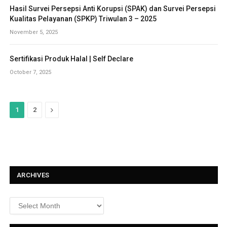
Hasil Survei Persepsi Anti Korupsi (SPAK) dan Survei Persepsi
Kualitas Pelayanan (SPKP) Triwulan 3 – 2025
November 5, 2025
Sertifikasi Produk Halal | Self Declare
October 7, 2025
N
1
2
e
x
t
ARCHIVES