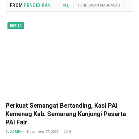
FROM
PENDIDIKAN
ALL
PENDIDIKAN MADRASAH
POND
BERITA
Perkuat Semangat Bertanding, Kasi PAI
Kemenag Kab. Semarang Kunjungi Peserta
PAI Fair
By
ADMIN
November 27, 2025
0