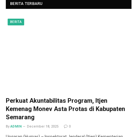
BERITA TERBARU
BERITA
Perkuat Akuntabilitas Program, Itjen
Kemenag Monev Asta Protas di Kabupaten
Semarang
By
ADMIN
December 18, 2025
0
Ungaran (Humas) – Inspektorat Jenderal (Itjen) Kementerian