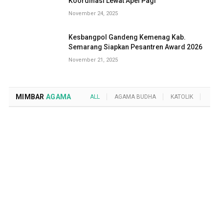
Koordinasi Lewat Apel Pagi
November 24, 2025
Kesbangpol Gandeng Kemenag Kab.
Semarang Siapkan Pesantren Award 2026
November 21, 2025
MIMBAR
AGAMA
ALL
AGAMA BUDHA
KATOLIK
KRI