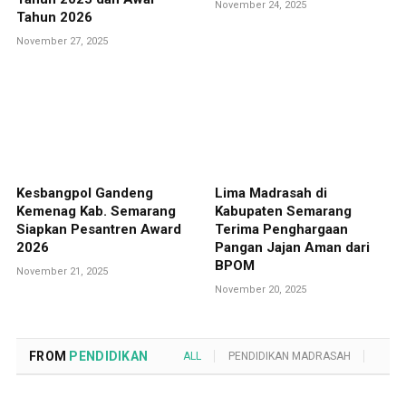
November 24, 2025
Tahun 2026
November 27, 2025
Kesbangpol Gandeng
Lima Madrasah di
Kemenag Kab. Semarang
Kabupaten Semarang
Siapkan Pesantren Award
Terima Penghargaan
2026
Pangan Jajan Aman dari
BPOM
November 21, 2025
November 20, 2025
FROM
PENDIDIKAN
ALL
PENDIDIKAN MADRASAH
POND