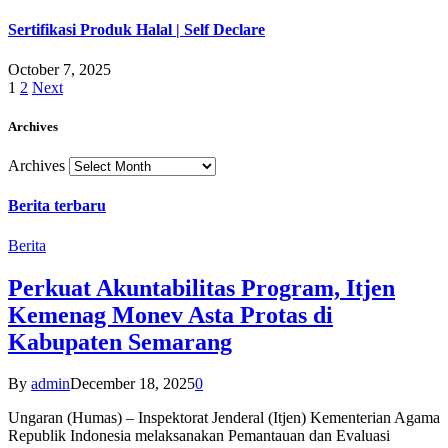
Sertifikasi Produk Halal | Self Declare
October 7, 2025
1
2
Next
Archives
Archives
Berita terbaru
Berita
Perkuat Akuntabilitas Program, Itjen
Kemenag Monev Asta Protas di
Kabupaten Semarang
By
admin
December 18, 2025
0
Ungaran (Humas) – Inspektorat Jenderal (Itjen) Kementerian Agama
Republik Indonesia melaksanakan Pemantauan dan Evaluasi