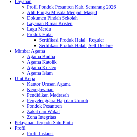
Layanan
Profil Pondok Pesantren Kab. Semarang 2026
Alih Fungsi Musola Menjadi Masjid
Dokumen Pindah Sekolah
Layanan Bimas Kristen
Lagu Merdu
Produk Halal
Sertifikasi Produk Halal | Reguler
Sertifikasi Produk Halal | Self Declare
Mimbar Agama
Agama Budha
Agama Katolik
Agama Kristen
Agama Islam
Unit Kerja
Kantor Urusan Agama
Kepegawaian
Pendidikan Madrasah
Penyelenggara Haji dan Umroh
Pondok Pesantren
Zakat dan Wakaf
Zona Integritas
Pelayanan Terpadu Satu Pintu
Profil
Profil Instansi