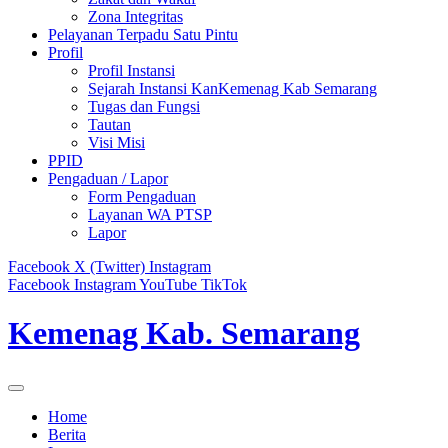
Zona Integritas
Pelayanan Terpadu Satu Pintu
Profil
Profil Instansi
Sejarah Instansi KanKemenag Kab Semarang
Tugas dan Fungsi
Tautan
Visi Misi
PPID
Pengaduan / Lapor
Form Pengaduan
Layanan WA PTSP
Lapor
Facebook
X (Twitter)
Instagram
Facebook
Instagram
YouTube
TikTok
Kemenag Kab. Semarang
Home
Berita