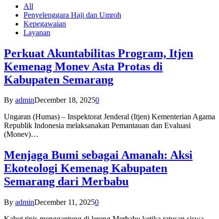
All
Penyelenggara Haji dan Umroh
Kepegawaian
Layanan
Perkuat Akuntabilitas Program, Itjen
Kemenag Monev Asta Protas di
Kabupaten Semarang
By
admin
December 18, 2025
0
Ungaran (Humas) – Inspektorat Jenderal (Itjen) Kementerian Agama
Republik Indonesia melaksanakan Pemantauan dan Evaluasi
(Monev)…
Menjaga Bumi sebagai Amanah: Aksi
Ekoteologi Kemenag Kabupaten
Semarang dari Merbabu
By
admin
December 11, 2025
0
Kabut tipis menggantung di lereng Merbabu ketika ratusan siswa-