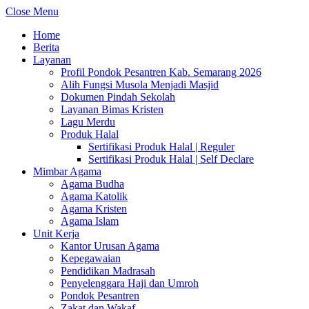
Close Menu
Home
Berita
Layanan
Profil Pondok Pesantren Kab. Semarang 2026
Alih Fungsi Musola Menjadi Masjid
Dokumen Pindah Sekolah
Layanan Bimas Kristen
Lagu Merdu
Produk Halal
Sertifikasi Produk Halal | Reguler
Sertifikasi Produk Halal | Self Declare
Mimbar Agama
Agama Budha
Agama Katolik
Agama Kristen
Agama Islam
Unit Kerja
Kantor Urusan Agama
Kepegawaian
Pendidikan Madrasah
Penyelenggara Haji dan Umroh
Pondok Pesantren
Zakat dan Wakaf