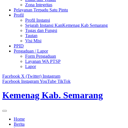
Zona Integritas
Pelayanan Terpadu Satu Pintu
Profil
Profil Instansi
Sejarah Instansi KanKemenag Kab Semarang
Tugas dan Fungsi
Tautan
Visi Misi
PPID
Pengaduan / Lapor
Form Pengaduan
Layanan WA PTSP
Lapor
Facebook
X (Twitter)
Instagram
Facebook
Instagram
YouTube
TikTok
Kemenag Kab. Semarang
Home
Berita