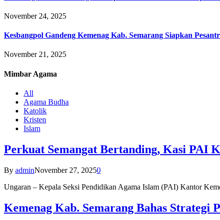
November 24, 2025
Kesbangpol Gandeng Kemenag Kab. Semarang Siapkan Pesantr
November 21, 2025
Mimbar
Agama
All
Agama Budha
Katolik
Kristen
Islam
Perkuat Semangat Bertanding, Kasi PAI 
By
admin
November 27, 2025
0
Ungaran – Kepala Seksi Pendidikan Agama Islam (PAI) Kantor K
Kemenag Kab. Semarang Bahas Strategi P