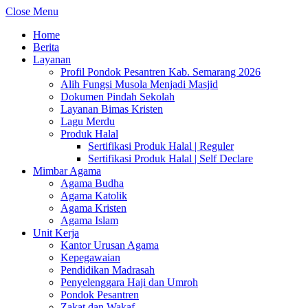
Close Menu
Home
Berita
Layanan
Profil Pondok Pesantren Kab. Semarang 2026
Alih Fungsi Musola Menjadi Masjid
Dokumen Pindah Sekolah
Layanan Bimas Kristen
Lagu Merdu
Produk Halal
Sertifikasi Produk Halal | Reguler
Sertifikasi Produk Halal | Self Declare
Mimbar Agama
Agama Budha
Agama Katolik
Agama Kristen
Agama Islam
Unit Kerja
Kantor Urusan Agama
Kepegawaian
Pendidikan Madrasah
Penyelenggara Haji dan Umroh
Pondok Pesantren
Zakat dan Wakaf