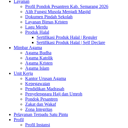
Layanan
Profil Pondok Pesantren Kab. Semarang 2026
Alih Fungsi Musola Menjadi Masjid
Dokumen Pindah Sekolah
Layanan Bimas Kristen
Lagu Merdu
Produk Halal
Sertifikasi Produk Halal | Reguler
Sertifikasi Produk Halal | Self Declare
Mimbar Agama
Agama Budha
Agama Katolik
Agama Kristen
Agama Islam
Unit Kerja
Kantor Urusan Agama
Kepegawaian
Pendidikan Madrasah
Penyelenggara Haji dan Umroh
Pondok Pesantren
Zakat dan Wakaf
Zona Integritas
Pelayanan Terpadu Satu Pintu
Profil
Profil Instansi