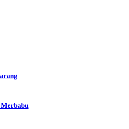
marang
i Merbabu