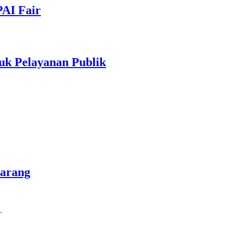
PAI Fair
uk Pelayanan Publik
marang
…