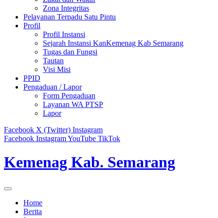
Zona Integritas
Pelayanan Terpadu Satu Pintu
Profil
Profil Instansi
Sejarah Instansi KanKemenag Kab Semarang
Tugas dan Fungsi
Tautan
Visi Misi
PPID
Pengaduan / Lapor
Form Pengaduan
Layanan WA PTSP
Lapor
Facebook
X (Twitter)
Instagram
Facebook
Instagram
YouTube
TikTok
Kemenag Kab. Semarang
Home
Berita