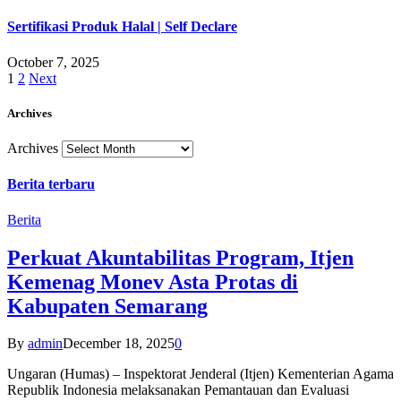
Sertifikasi Produk Halal | Self Declare
October 7, 2025
1
2
Next
Archives
Archives
Berita terbaru
Berita
Perkuat Akuntabilitas Program, Itjen
Kemenag Monev Asta Protas di
Kabupaten Semarang
By
admin
December 18, 2025
0
Ungaran (Humas) – Inspektorat Jenderal (Itjen) Kementerian Agama
Republik Indonesia melaksanakan Pemantauan dan Evaluasi