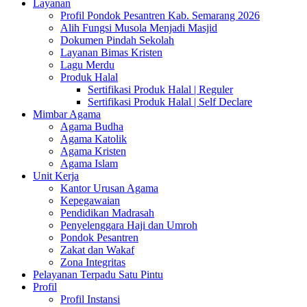
Layanan
Profil Pondok Pesantren Kab. Semarang 2026
Alih Fungsi Musola Menjadi Masjid
Dokumen Pindah Sekolah
Layanan Bimas Kristen
Lagu Merdu
Produk Halal
Sertifikasi Produk Halal | Reguler
Sertifikasi Produk Halal | Self Declare
Mimbar Agama
Agama Budha
Agama Katolik
Agama Kristen
Agama Islam
Unit Kerja
Kantor Urusan Agama
Kepegawaian
Pendidikan Madrasah
Penyelenggara Haji dan Umroh
Pondok Pesantren
Zakat dan Wakaf
Zona Integritas
Pelayanan Terpadu Satu Pintu
Profil
Profil Instansi