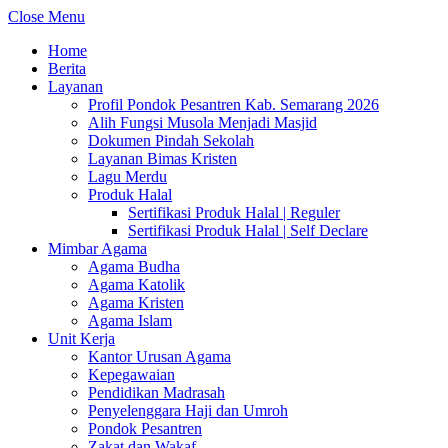
Close Menu
Home
Berita
Layanan
Profil Pondok Pesantren Kab. Semarang 2026
Alih Fungsi Musola Menjadi Masjid
Dokumen Pindah Sekolah
Layanan Bimas Kristen
Lagu Merdu
Produk Halal
Sertifikasi Produk Halal | Reguler
Sertifikasi Produk Halal | Self Declare
Mimbar Agama
Agama Budha
Agama Katolik
Agama Kristen
Agama Islam
Unit Kerja
Kantor Urusan Agama
Kepegawaian
Pendidikan Madrasah
Penyelenggara Haji dan Umroh
Pondok Pesantren
Zakat dan Wakaf