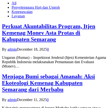
All
Penyelenggara Haji dan Umroh
Kepegawaian
Layanan
Perkuat Akuntabilitas Program, Itjen
Kemenag Monev Asta Protas di
Kabupaten Semarang
By
admin
December 18, 2025
0
Ungaran (Humas) – Inspektorat Jenderal (Itjen) Kementerian Agama
Republik Indonesia melaksanakan Pemantauan dan Evaluasi
(Monev)…
Menjaga Bumi sebagai Amanah: Aksi
Ekoteologi Kemenag Kabupaten
Semarang dari Merbabu
By
admin
December 11, 2025
0
Kabut tipis menggantung di lereng Merbabu ketika ratusan siswa-