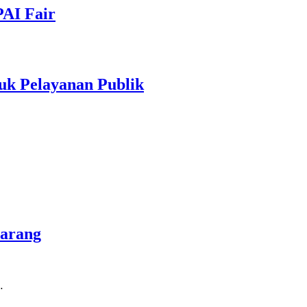
PAI Fair
uk Pelayanan Publik
marang
…