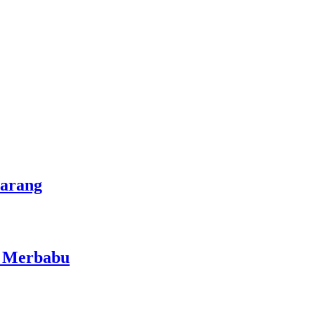
marang
i Merbabu