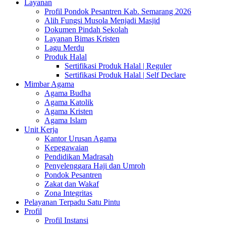
Layanan
Profil Pondok Pesantren Kab. Semarang 2026
Alih Fungsi Musola Menjadi Masjid
Dokumen Pindah Sekolah
Layanan Bimas Kristen
Lagu Merdu
Produk Halal
Sertifikasi Produk Halal | Reguler
Sertifikasi Produk Halal | Self Declare
Mimbar Agama
Agama Budha
Agama Katolik
Agama Kristen
Agama Islam
Unit Kerja
Kantor Urusan Agama
Kepegawaian
Pendidikan Madrasah
Penyelenggara Haji dan Umroh
Pondok Pesantren
Zakat dan Wakaf
Zona Integritas
Pelayanan Terpadu Satu Pintu
Profil
Profil Instansi