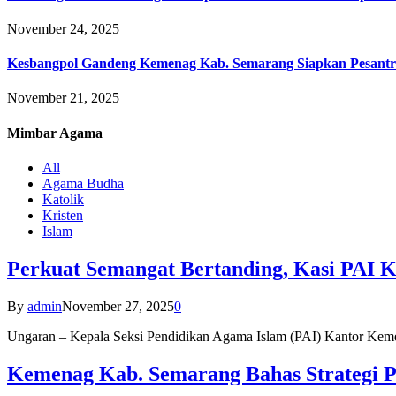
November 24, 2025
Kesbangpol Gandeng Kemenag Kab. Semarang Siapkan Pesantr
November 21, 2025
Mimbar
Agama
All
Agama Budha
Katolik
Kristen
Islam
Perkuat Semangat Bertanding, Kasi PAI 
By
admin
November 27, 2025
0
Ungaran – Kepala Seksi Pendidikan Agama Islam (PAI) Kantor K
Kemenag Kab. Semarang Bahas Strategi P