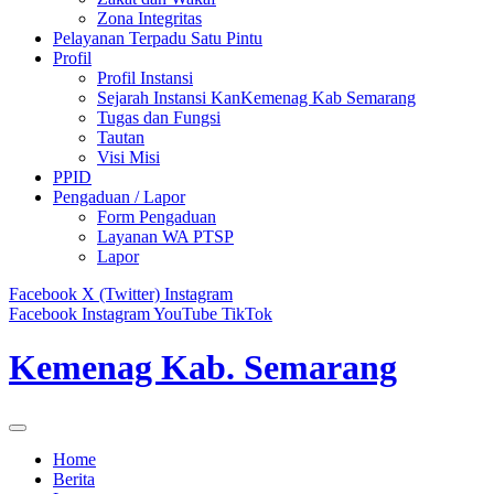
Zona Integritas
Pelayanan Terpadu Satu Pintu
Profil
Profil Instansi
Sejarah Instansi KanKemenag Kab Semarang
Tugas dan Fungsi
Tautan
Visi Misi
PPID
Pengaduan / Lapor
Form Pengaduan
Layanan WA PTSP
Lapor
Facebook
X (Twitter)
Instagram
Facebook
Instagram
YouTube
TikTok
Kemenag Kab. Semarang
Home
Berita