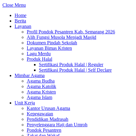
Close Menu
Home
Berita
Layanan
Profil Pondok Pesantren Kab. Semarang 2026
Alih Fungsi Musola Menjadi Masjid
Dokumen Pindah Sekolah
Layanan Bimas Kristen
Lagu Merdu
Produk Halal
Sertifikasi Produk Halal | Reguler
Sertifikasi Produk Halal | Self Declare
Mimbar Agama
Agama Budha
Agama Katolik
Agama Kristen
Agama Islam
Unit Kerja
Kantor Urusan Agama
Kepegawaian
Pendidikan Madrasah
Penyelenggara Haji dan Umroh
Pondok Pesantren
Zakat dan Wakaf