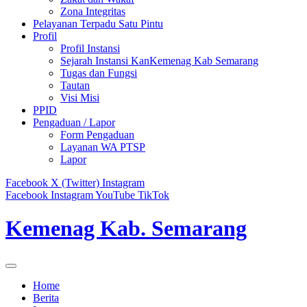
Zona Integritas
Pelayanan Terpadu Satu Pintu
Profil
Profil Instansi
Sejarah Instansi KanKemenag Kab Semarang
Tugas dan Fungsi
Tautan
Visi Misi
PPID
Pengaduan / Lapor
Form Pengaduan
Layanan WA PTSP
Lapor
Facebook
X (Twitter)
Instagram
Facebook
Instagram
YouTube
TikTok
Kemenag Kab. Semarang
Home
Berita