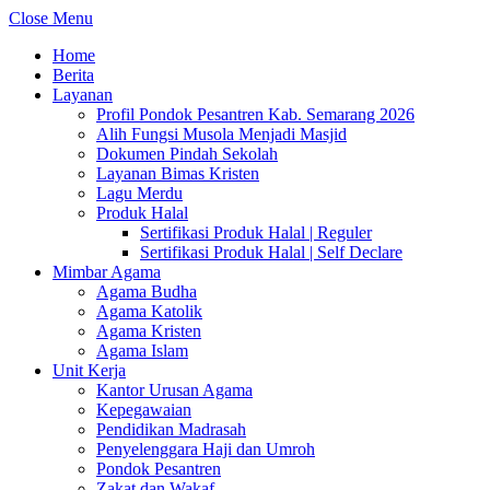
Close Menu
Home
Berita
Layanan
Profil Pondok Pesantren Kab. Semarang 2026
Alih Fungsi Musola Menjadi Masjid
Dokumen Pindah Sekolah
Layanan Bimas Kristen
Lagu Merdu
Produk Halal
Sertifikasi Produk Halal | Reguler
Sertifikasi Produk Halal | Self Declare
Mimbar Agama
Agama Budha
Agama Katolik
Agama Kristen
Agama Islam
Unit Kerja
Kantor Urusan Agama
Kepegawaian
Pendidikan Madrasah
Penyelenggara Haji dan Umroh
Pondok Pesantren
Zakat dan Wakaf