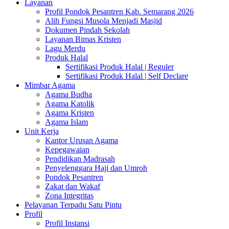
Layanan
Profil Pondok Pesantren Kab. Semarang 2026
Alih Fungsi Musola Menjadi Masjid
Dokumen Pindah Sekolah
Layanan Bimas Kristen
Lagu Merdu
Produk Halal
Sertifikasi Produk Halal | Reguler
Sertifikasi Produk Halal | Self Declare
Mimbar Agama
Agama Budha
Agama Katolik
Agama Kristen
Agama Islam
Unit Kerja
Kantor Urusan Agama
Kepegawaian
Pendidikan Madrasah
Penyelenggara Haji dan Umroh
Pondok Pesantren
Zakat dan Wakaf
Zona Integritas
Pelayanan Terpadu Satu Pintu
Profil
Profil Instansi