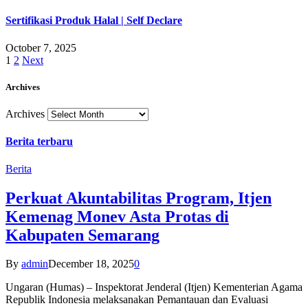
Sertifikasi Produk Halal | Self Declare
October 7, 2025
1
2
Next
Archives
Archives
Berita terbaru
Berita
Perkuat Akuntabilitas Program, Itjen
Kemenag Monev Asta Protas di
Kabupaten Semarang
By
admin
December 18, 2025
0
Ungaran (Humas) – Inspektorat Jenderal (Itjen) Kementerian Agama
Republik Indonesia melaksanakan Pemantauan dan Evaluasi