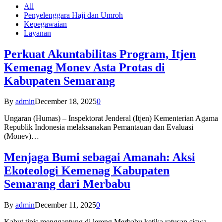
All
Penyelenggara Haji dan Umroh
Kepegawaian
Layanan
Perkuat Akuntabilitas Program, Itjen
Kemenag Monev Asta Protas di
Kabupaten Semarang
By
admin
December 18, 2025
0
Ungaran (Humas) – Inspektorat Jenderal (Itjen) Kementerian Agama
Republik Indonesia melaksanakan Pemantauan dan Evaluasi
(Monev)…
Menjaga Bumi sebagai Amanah: Aksi
Ekoteologi Kemenag Kabupaten
Semarang dari Merbabu
By
admin
December 11, 2025
0
Kabut tipis menggantung di lereng Merbabu ketika ratusan siswa-