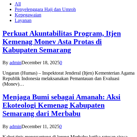
All
Penyelenggara Haji dan Umroh
Kepegawaian
Layanan
Perkuat Akuntabilitas Program, Itjen
Kemenag Monev Asta Protas di
Kabupaten Semarang
By
admin
December 18, 2025
0
Ungaran (Humas) – Inspektorat Jenderal (Itjen) Kementerian Agama
Republik Indonesia melaksanakan Pemantauan dan Evaluasi
(Monev)…
Menjaga Bumi sebagai Amanah: Aksi
Ekoteologi Kemenag Kabupaten
Semarang dari Merbabu
By
admin
December 11, 2025
0
Kabut tipis menggantung di lereng Merbabu ketika ratusan siswa-