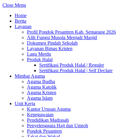
Close Menu
Home
Berita
Layanan
Profil Pondok Pesantren Kab. Semarang 2026
Alih Fungsi Musola Menjadi Masjid
Dokumen Pindah Sekolah
Layanan Bimas Kristen
Lagu Merdu
Produk Halal
Sertifikasi Produk Halal | Reguler
Sertifikasi Produk Halal | Self Declare
Mimbar Agama
Agama Budha
Agama Katolik
Agama Kristen
Agama Islam
Unit Kerja
Kantor Urusan Agama
Kepegawaian
Pendidikan Madrasah
Penyelenggara Haji dan Umroh
Pondok Pesantren
Zakat dan Wakaf