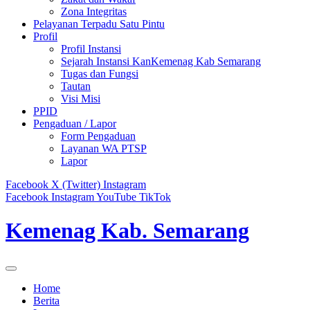
Zona Integritas
Pelayanan Terpadu Satu Pintu
Profil
Profil Instansi
Sejarah Instansi KanKemenag Kab Semarang
Tugas dan Fungsi
Tautan
Visi Misi
PPID
Pengaduan / Lapor
Form Pengaduan
Layanan WA PTSP
Lapor
Facebook
X (Twitter)
Instagram
Facebook
Instagram
YouTube
TikTok
Kemenag Kab. Semarang
Home
Berita