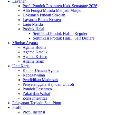
Layanan
Profil Pondok Pesantren Kab. Semarang 2026
Alih Fungsi Musola Menjadi Masjid
Dokumen Pindah Sekolah
Layanan Bimas Kristen
Lagu Merdu
Produk Halal
Sertifikasi Produk Halal | Reguler
Sertifikasi Produk Halal | Self Declare
Mimbar Agama
Agama Budha
Agama Katolik
Agama Kristen
Agama Islam
Unit Kerja
Kantor Urusan Agama
Kepegawaian
Pendidikan Madrasah
Penyelenggara Haji dan Umroh
Pondok Pesantren
Zakat dan Wakaf
Zona Integritas
Pelayanan Terpadu Satu Pintu
Profil
Profil Instansi