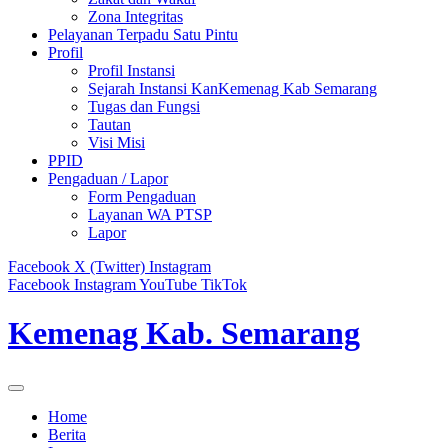
Zona Integritas
Pelayanan Terpadu Satu Pintu
Profil
Profil Instansi
Sejarah Instansi KanKemenag Kab Semarang
Tugas dan Fungsi
Tautan
Visi Misi
PPID
Pengaduan / Lapor
Form Pengaduan
Layanan WA PTSP
Lapor
Facebook
X (Twitter)
Instagram
Facebook
Instagram
YouTube
TikTok
Kemenag Kab. Semarang
Home
Berita