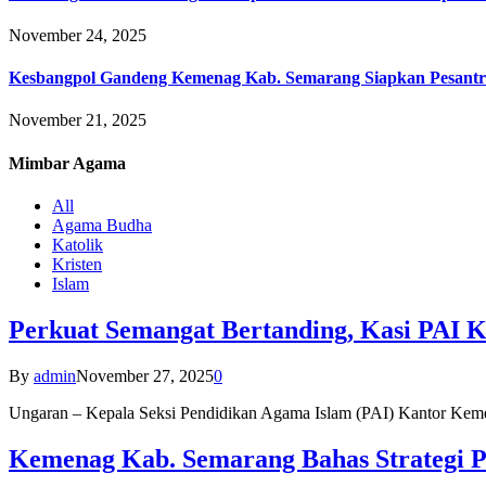
November 24, 2025
Kesbangpol Gandeng Kemenag Kab. Semarang Siapkan Pesantr
November 21, 2025
Mimbar
Agama
All
Agama Budha
Katolik
Kristen
Islam
Perkuat Semangat Bertanding, Kasi PAI 
By
admin
November 27, 2025
0
Ungaran – Kepala Seksi Pendidikan Agama Islam (PAI) Kantor K
Kemenag Kab. Semarang Bahas Strategi P