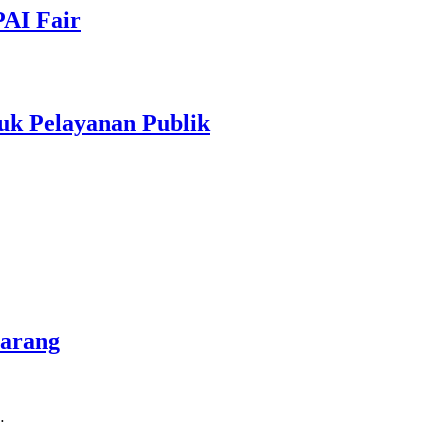
PAI Fair
uk Pelayanan Publik
marang
…