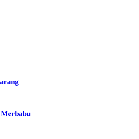
marang
i Merbabu