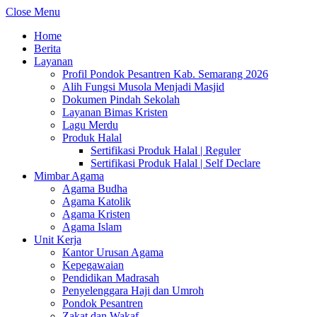
Close Menu
Home
Berita
Layanan
Profil Pondok Pesantren Kab. Semarang 2026
Alih Fungsi Musola Menjadi Masjid
Dokumen Pindah Sekolah
Layanan Bimas Kristen
Lagu Merdu
Produk Halal
Sertifikasi Produk Halal | Reguler
Sertifikasi Produk Halal | Self Declare
Mimbar Agama
Agama Budha
Agama Katolik
Agama Kristen
Agama Islam
Unit Kerja
Kantor Urusan Agama
Kepegawaian
Pendidikan Madrasah
Penyelenggara Haji dan Umroh
Pondok Pesantren
Zakat dan Wakaf