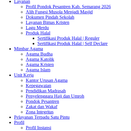
Layanan
Profil Pondok Pesantren Kab. Semarang 2026
Alih Fungsi Musola Menjadi Masjid
Dokumen Pindah Sekolah
Layanan Bimas Kristen
Lagu Merdu
Produk Halal
Sertifikasi Produk Halal | Reguler
Sertifikasi Produk Halal | Self Declare
Mimbar Agama
Agama Budha
Agama Katolik
Agama Kristen
Agama Islam
Unit Kerja
Kantor Urusan Agama
Kepegawaian
Pendidikan Madrasah
Penyelenggara Haji dan Umroh
Pondok Pesantren
Zakat dan Wakaf
Zona Integritas
Pelayanan Terpadu Satu Pintu
Profil
Profil Instansi