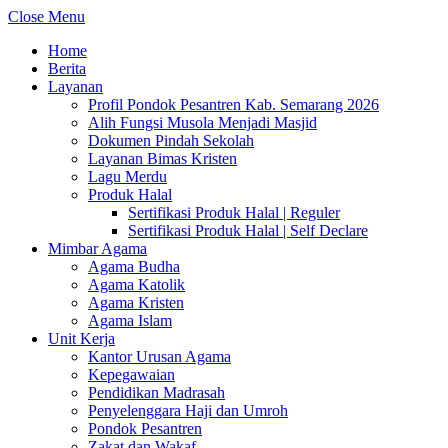
Close Menu
Home
Berita
Layanan
Profil Pondok Pesantren Kab. Semarang 2026
Alih Fungsi Musola Menjadi Masjid
Dokumen Pindah Sekolah
Layanan Bimas Kristen
Lagu Merdu
Produk Halal
Sertifikasi Produk Halal | Reguler
Sertifikasi Produk Halal | Self Declare
Mimbar Agama
Agama Budha
Agama Katolik
Agama Kristen
Agama Islam
Unit Kerja
Kantor Urusan Agama
Kepegawaian
Pendidikan Madrasah
Penyelenggara Haji dan Umroh
Pondok Pesantren
Zakat dan Wakaf