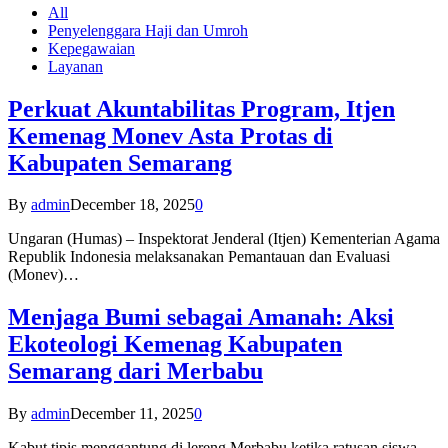
All
Penyelenggara Haji dan Umroh
Kepegawaian
Layanan
Perkuat Akuntabilitas Program, Itjen
Kemenag Monev Asta Protas di
Kabupaten Semarang
By
admin
December 18, 2025
0
Ungaran (Humas) – Inspektorat Jenderal (Itjen) Kementerian Agama
Republik Indonesia melaksanakan Pemantauan dan Evaluasi
(Monev)…
Menjaga Bumi sebagai Amanah: Aksi
Ekoteologi Kemenag Kabupaten
Semarang dari Merbabu
By
admin
December 11, 2025
0
Kabut tipis menggantung di lereng Merbabu ketika ratusan siswa-