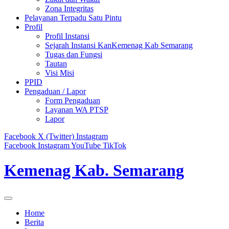
Zona Integritas
Pelayanan Terpadu Satu Pintu
Profil
Profil Instansi
Sejarah Instansi KanKemenag Kab Semarang
Tugas dan Fungsi
Tautan
Visi Misi
PPID
Pengaduan / Lapor
Form Pengaduan
Layanan WA PTSP
Lapor
Facebook
X (Twitter)
Instagram
Facebook
Instagram
YouTube
TikTok
Kemenag Kab. Semarang
Home
Berita