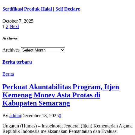
Sertifikasi Produk Halal | Self Declare
October 7, 2025
1
2
Next
Archives
Archives
Berita terbaru
Berita
Perkuat Akuntabilitas Program, Itjen
Kemenag Monev Asta Protas di
Kabupaten Semarang
By
admin
December 18, 2025
0
Ungaran (Humas) – Inspektorat Jenderal (Itjen) Kementerian Agama
Republik Indonesia melaksanakan Pemantauan dan Evaluasi