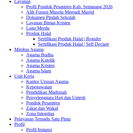
Layanan
Profil Pondok Pesantren Kab. Semarang 2026
Alih Fungsi Musola Menjadi Masjid
Dokumen Pindah Sekolah
Layanan Bimas Kristen
Lagu Merdu
Produk Halal
Sertifikasi Produk Halal | Reguler
Sertifikasi Produk Halal | Self Declare
Mimbar Agama
Agama Budha
Agama Katolik
Agama Kristen
Agama Islam
Unit Kerja
Kantor Urusan Agama
Kepegawaian
Pendidikan Madrasah
Penyelenggara Haji dan Umroh
Pondok Pesantren
Zakat dan Wakaf
Zona Integritas
Pelayanan Terpadu Satu Pintu
Profil
Profil Instansi