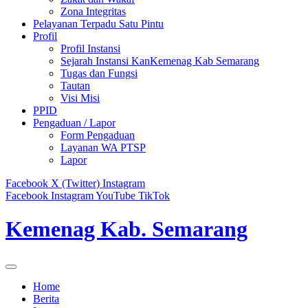
Zona Integritas
Pelayanan Terpadu Satu Pintu
Profil
Profil Instansi
Sejarah Instansi KanKemenag Kab Semarang
Tugas dan Fungsi
Tautan
Visi Misi
PPID
Pengaduan / Lapor
Form Pengaduan
Layanan WA PTSP
Lapor
Facebook
X (Twitter)
Instagram
Facebook
Instagram
YouTube
TikTok
Kemenag Kab. Semarang
Home
Berita