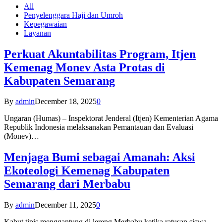
All
Penyelenggara Haji dan Umroh
Kepegawaian
Layanan
Perkuat Akuntabilitas Program, Itjen
Kemenag Monev Asta Protas di
Kabupaten Semarang
By
admin
December 18, 2025
0
Ungaran (Humas) – Inspektorat Jenderal (Itjen) Kementerian Agama
Republik Indonesia melaksanakan Pemantauan dan Evaluasi
(Monev)…
Menjaga Bumi sebagai Amanah: Aksi
Ekoteologi Kemenag Kabupaten
Semarang dari Merbabu
By
admin
December 11, 2025
0
Kabut tipis menggantung di lereng Merbabu ketika ratusan siswa-