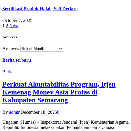
Sertifikasi Produk Halal | Self Declare
October 7, 2025
1
2
Next
Archives
Archives
Berita terbaru
Berita
Perkuat Akuntabilitas Program, Itjen
Kemenag Monev Asta Protas di
Kabupaten Semarang
By
admin
December 18, 2025
0
Ungaran (Humas) – Inspektorat Jenderal (Itjen) Kementerian Agama
Republik Indonesia melaksanakan Pemantauan dan Evaluasi