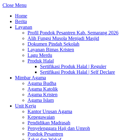
Close Menu
Home
Berita
Layanan
Profil Pondok Pesantren Kab. Semarang 2026
Alih Fungsi Musola Menjadi Masjid
Dokumen Pindah Sekolah
Layanan Bimas Kristen
Lagu Merdu
Produk Halal
Sertifikasi Produk Halal | Reguler
Sertifikasi Produk Halal | Self Declare
Mimbar Agama
Agama Budha
Agama Katolik
Agama Kristen
Agama Islam
Unit Kerja
Kantor Urusan Agama
Kepegawaian
Pendidikan Madrasah
Penyelenggara Haji dan Umroh
Pondok Pesantren
Zakat dan Wakaf