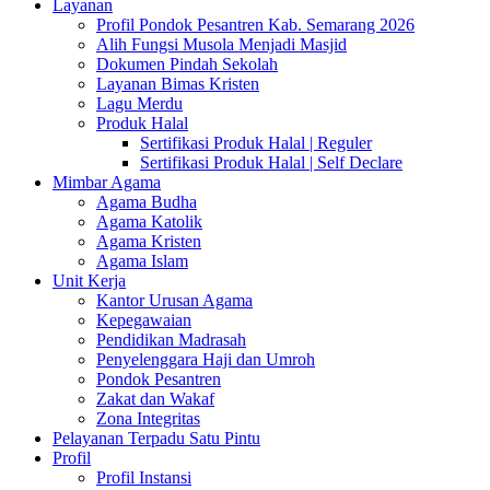
Layanan
Profil Pondok Pesantren Kab. Semarang 2026
Alih Fungsi Musola Menjadi Masjid
Dokumen Pindah Sekolah
Layanan Bimas Kristen
Lagu Merdu
Produk Halal
Sertifikasi Produk Halal | Reguler
Sertifikasi Produk Halal | Self Declare
Mimbar Agama
Agama Budha
Agama Katolik
Agama Kristen
Agama Islam
Unit Kerja
Kantor Urusan Agama
Kepegawaian
Pendidikan Madrasah
Penyelenggara Haji dan Umroh
Pondok Pesantren
Zakat dan Wakaf
Zona Integritas
Pelayanan Terpadu Satu Pintu
Profil
Profil Instansi