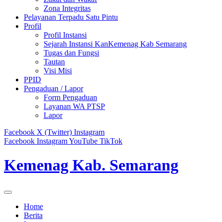
Zona Integritas
Pelayanan Terpadu Satu Pintu
Profil
Profil Instansi
Sejarah Instansi KanKemenag Kab Semarang
Tugas dan Fungsi
Tautan
Visi Misi
PPID
Pengaduan / Lapor
Form Pengaduan
Layanan WA PTSP
Lapor
Facebook
X (Twitter)
Instagram
Facebook
Instagram
YouTube
TikTok
Kemenag Kab. Semarang
Home
Berita