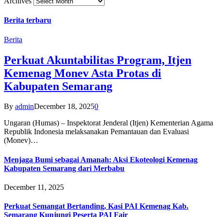
Archives
Berita terbaru
Berita
Perkuat Akuntabilitas Program, Itjen
Kemenag Monev Asta Protas di
Kabupaten Semarang
By
admin
December 18, 2025
0
Ungaran (Humas) – Inspektorat Jenderal (Itjen) Kementerian Agama
Republik Indonesia melaksanakan Pemantauan dan Evaluasi
(Monev)…
Menjaga Bumi sebagai Amanah: Aksi Ekoteologi Kemenag
Kabupaten Semarang dari Merbabu
December 11, 2025
Perkuat Semangat Bertanding, Kasi PAI Kemenag Kab.
Semarang Kunjungi Peserta PAI Fair