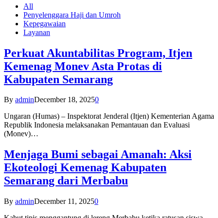
All
Penyelenggara Haji dan Umroh
Kepegawaian
Layanan
Perkuat Akuntabilitas Program, Itjen
Kemenag Monev Asta Protas di
Kabupaten Semarang
By
admin
December 18, 2025
0
Ungaran (Humas) – Inspektorat Jenderal (Itjen) Kementerian Agama
Republik Indonesia melaksanakan Pemantauan dan Evaluasi
(Monev)…
Menjaga Bumi sebagai Amanah: Aksi
Ekoteologi Kemenag Kabupaten
Semarang dari Merbabu
By
admin
December 11, 2025
0
Kabut tipis menggantung di lereng Merbabu ketika ratusan siswa-