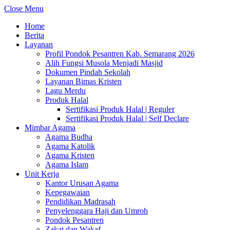
Close Menu
Home
Berita
Layanan
Profil Pondok Pesantren Kab. Semarang 2026
Alih Fungsi Musola Menjadi Masjid
Dokumen Pindah Sekolah
Layanan Bimas Kristen
Lagu Merdu
Produk Halal
Sertifikasi Produk Halal | Reguler
Sertifikasi Produk Halal | Self Declare
Mimbar Agama
Agama Budha
Agama Katolik
Agama Kristen
Agama Islam
Unit Kerja
Kantor Urusan Agama
Kepegawaian
Pendidikan Madrasah
Penyelenggara Haji dan Umroh
Pondok Pesantren
Zakat dan Wakaf