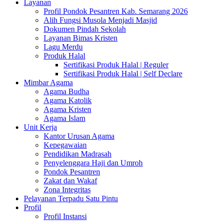
Layanan
Profil Pondok Pesantren Kab. Semarang 2026
Alih Fungsi Musola Menjadi Masjid
Dokumen Pindah Sekolah
Layanan Bimas Kristen
Lagu Merdu
Produk Halal
Sertifikasi Produk Halal | Reguler
Sertifikasi Produk Halal | Self Declare
Mimbar Agama
Agama Budha
Agama Katolik
Agama Kristen
Agama Islam
Unit Kerja
Kantor Urusan Agama
Kepegawaian
Pendidikan Madrasah
Penyelenggara Haji dan Umroh
Pondok Pesantren
Zakat dan Wakaf
Zona Integritas
Pelayanan Terpadu Satu Pintu
Profil
Profil Instansi