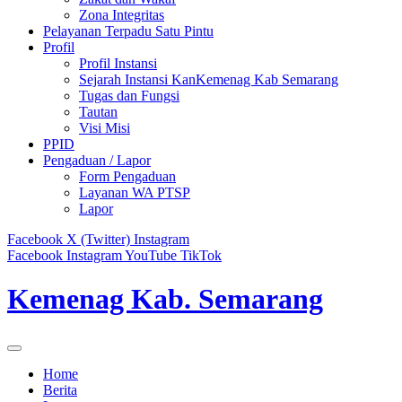
Zona Integritas
Pelayanan Terpadu Satu Pintu
Profil
Profil Instansi
Sejarah Instansi KanKemenag Kab Semarang
Tugas dan Fungsi
Tautan
Visi Misi
PPID
Pengaduan / Lapor
Form Pengaduan
Layanan WA PTSP
Lapor
Facebook
X (Twitter)
Instagram
Facebook
Instagram
YouTube
TikTok
Kemenag Kab. Semarang
Home
Berita