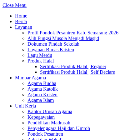
Close Menu
Home
Berita
Layanan
Profil Pondok Pesantren Kab. Semarang 2026
Alih Fungsi Musola Menjadi Masjid
Dokumen Pindah Sekolah
Layanan Bimas Kristen
Lagu Merdu
Produk Halal
Sertifikasi Produk Halal | Reguler
Sertifikasi Produk Halal | Self Declare
Mimbar Agama
Agama Budha
Agama Katolik
Agama Kristen
Agama Islam
Unit Kerja
Kantor Urusan Agama
Kepegawaian
Pendidikan Madrasah
Penyelenggara Haji dan Umroh
Pondok Pesantren
Zakat dan Wakaf