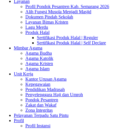
Layanan
Profil Pondok Pesantren Kab. Semarang 2026
Alih Fungsi Musola Menjadi Masjid
Dokumen Pindah Sekolah
Layanan Bimas Kristen
Lagu Merdu
Produk Halal
Sertifikasi Produk Halal | Reguler
Sertifikasi Produk Halal | Self Declare
Mimbar Agama
Agama Budha
Agama Katolik
Agama Kristen
Agama Islam
Unit Kerja
Kantor Urusan Agama
Kepegawaian
Pendidikan Madrasah
Penyelenggara Haji dan Umroh
Pondok Pesantren
Zakat dan Wakaf
Zona Integritas
Pelayanan Terpadu Satu Pintu
Profil
Profil Instansi