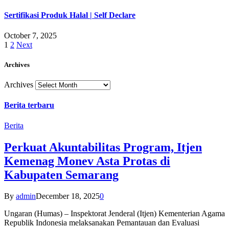
Sertifikasi Produk Halal | Self Declare
October 7, 2025
1
2
Next
Archives
Archives
Berita terbaru
Berita
Perkuat Akuntabilitas Program, Itjen
Kemenag Monev Asta Protas di
Kabupaten Semarang
By
admin
December 18, 2025
0
Ungaran (Humas) – Inspektorat Jenderal (Itjen) Kementerian Agama
Republik Indonesia melaksanakan Pemantauan dan Evaluasi