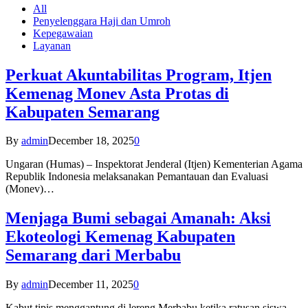
All
Penyelenggara Haji dan Umroh
Kepegawaian
Layanan
Perkuat Akuntabilitas Program, Itjen
Kemenag Monev Asta Protas di
Kabupaten Semarang
By
admin
December 18, 2025
0
Ungaran (Humas) – Inspektorat Jenderal (Itjen) Kementerian Agama
Republik Indonesia melaksanakan Pemantauan dan Evaluasi
(Monev)…
Menjaga Bumi sebagai Amanah: Aksi
Ekoteologi Kemenag Kabupaten
Semarang dari Merbabu
By
admin
December 11, 2025
0
Kabut tipis menggantung di lereng Merbabu ketika ratusan siswa-