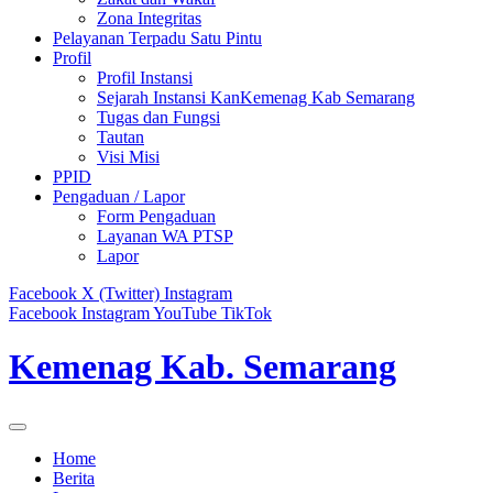
Zona Integritas
Pelayanan Terpadu Satu Pintu
Profil
Profil Instansi
Sejarah Instansi KanKemenag Kab Semarang
Tugas dan Fungsi
Tautan
Visi Misi
PPID
Pengaduan / Lapor
Form Pengaduan
Layanan WA PTSP
Lapor
Facebook
X (Twitter)
Instagram
Facebook
Instagram
YouTube
TikTok
Kemenag Kab. Semarang
Home
Berita