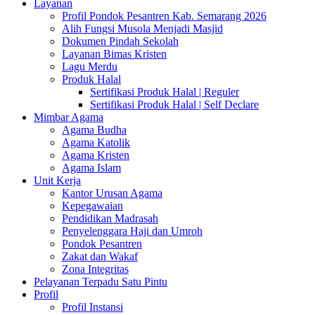
Layanan
Profil Pondok Pesantren Kab. Semarang 2026
Alih Fungsi Musola Menjadi Masjid
Dokumen Pindah Sekolah
Layanan Bimas Kristen
Lagu Merdu
Produk Halal
Sertifikasi Produk Halal | Reguler
Sertifikasi Produk Halal | Self Declare
Mimbar Agama
Agama Budha
Agama Katolik
Agama Kristen
Agama Islam
Unit Kerja
Kantor Urusan Agama
Kepegawaian
Pendidikan Madrasah
Penyelenggara Haji dan Umroh
Pondok Pesantren
Zakat dan Wakaf
Zona Integritas
Pelayanan Terpadu Satu Pintu
Profil
Profil Instansi