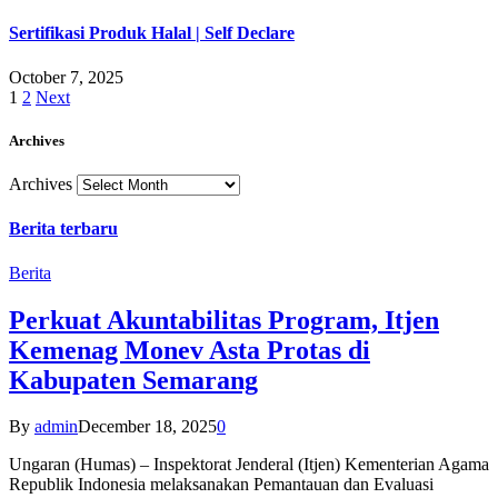
Sertifikasi Produk Halal | Self Declare
October 7, 2025
1
2
Next
Archives
Archives
Berita terbaru
Berita
Perkuat Akuntabilitas Program, Itjen
Kemenag Monev Asta Protas di
Kabupaten Semarang
By
admin
December 18, 2025
0
Ungaran (Humas) – Inspektorat Jenderal (Itjen) Kementerian Agama
Republik Indonesia melaksanakan Pemantauan dan Evaluasi