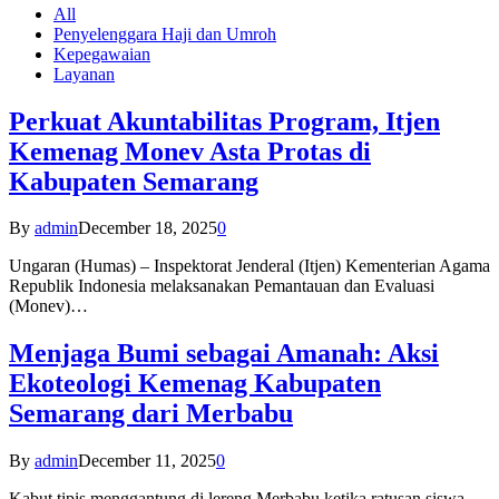
All
Penyelenggara Haji dan Umroh
Kepegawaian
Layanan
Perkuat Akuntabilitas Program, Itjen
Kemenag Monev Asta Protas di
Kabupaten Semarang
By
admin
December 18, 2025
0
Ungaran (Humas) – Inspektorat Jenderal (Itjen) Kementerian Agama
Republik Indonesia melaksanakan Pemantauan dan Evaluasi
(Monev)…
Menjaga Bumi sebagai Amanah: Aksi
Ekoteologi Kemenag Kabupaten
Semarang dari Merbabu
By
admin
December 11, 2025
0
Kabut tipis menggantung di lereng Merbabu ketika ratusan siswa-