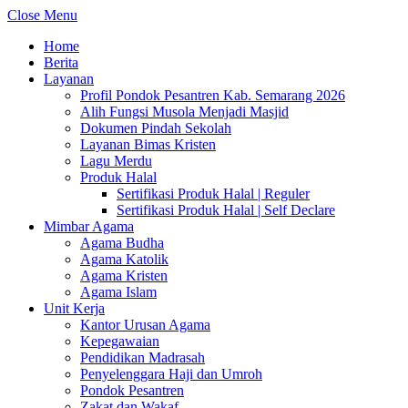
Close Menu
Home
Berita
Layanan
Profil Pondok Pesantren Kab. Semarang 2026
Alih Fungsi Musola Menjadi Masjid
Dokumen Pindah Sekolah
Layanan Bimas Kristen
Lagu Merdu
Produk Halal
Sertifikasi Produk Halal | Reguler
Sertifikasi Produk Halal | Self Declare
Mimbar Agama
Agama Budha
Agama Katolik
Agama Kristen
Agama Islam
Unit Kerja
Kantor Urusan Agama
Kepegawaian
Pendidikan Madrasah
Penyelenggara Haji dan Umroh
Pondok Pesantren
Zakat dan Wakaf