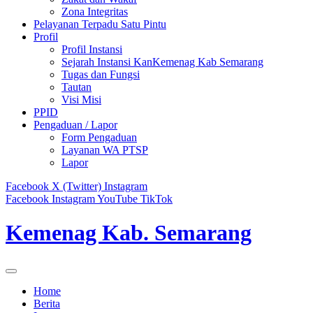
Zona Integritas
Pelayanan Terpadu Satu Pintu
Profil
Profil Instansi
Sejarah Instansi KanKemenag Kab Semarang
Tugas dan Fungsi
Tautan
Visi Misi
PPID
Pengaduan / Lapor
Form Pengaduan
Layanan WA PTSP
Lapor
Facebook
X (Twitter)
Instagram
Facebook
Instagram
YouTube
TikTok
Kemenag Kab. Semarang
Home
Berita