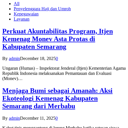
All
Penyelenggara Haji dan Umroh
Kepegawaian
Layanan
Perkuat Akuntabilitas Program, Itjen
Kemenag Monev Asta Protas di
Kabupaten Semarang
By
admin
December 18, 2025
0
Ungaran (Humas) – Inspektorat Jenderal (Itjen) Kementerian Agama
Republik Indonesia melaksanakan Pemantauan dan Evaluasi
(Monev)…
Menjaga Bumi sebagai Amanah: Aksi
Ekoteologi Kemenag Kabupaten
Semarang dari Merbabu
By
admin
December 11, 2025
0
Kabut tipis menggantung di lereng Merbabu ketika ratusan siswa-