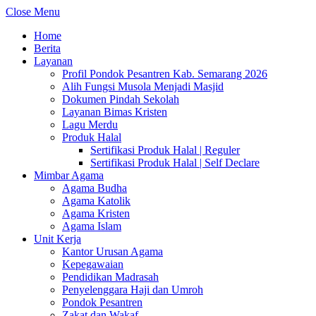
Close Menu
Home
Berita
Layanan
Profil Pondok Pesantren Kab. Semarang 2026
Alih Fungsi Musola Menjadi Masjid
Dokumen Pindah Sekolah
Layanan Bimas Kristen
Lagu Merdu
Produk Halal
Sertifikasi Produk Halal | Reguler
Sertifikasi Produk Halal | Self Declare
Mimbar Agama
Agama Budha
Agama Katolik
Agama Kristen
Agama Islam
Unit Kerja
Kantor Urusan Agama
Kepegawaian
Pendidikan Madrasah
Penyelenggara Haji dan Umroh
Pondok Pesantren
Zakat dan Wakaf