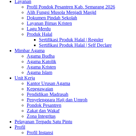
Layanan
Profil Pondok Pesantren Kab. Semarang 2026
Alih Fungsi Musola Menjadi Masjid
Dokumen Pindah Sekolah
Layanan Bimas Kristen
Lagu Merdu
Produk Halal
Sertifikasi Produk Halal | Reguler
Sertifikasi Produk Halal | Self Declare
Mimbar Agama
Agama Budha
Agama Katolik
Agama Kristen
Agama Islam
Unit Kerja
Kantor Urusan Agama
Kepegawaian
Pendidikan Madrasah
Penyelenggara Haji dan Umroh
Pondok Pesantren
Zakat dan Wakaf
Zona Integritas
Pelayanan Terpadu Satu Pintu
Profil
Profil Instansi