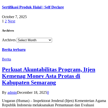
Sertifikasi Produk Halal | Self Declare
October 7, 2025
1
2
Next
Archives
Archives
Berita terbaru
Berita
Perkuat Akuntabilitas Program, Itjen
Kemenag Monev Asta Protas di
Kabupaten Semarang
By
admin
December 18, 2025
0
Ungaran (Humas) – Inspektorat Jenderal (Itjen) Kementerian Agama
Republik Indonesia melaksanakan Pemantauan dan Evaluasi