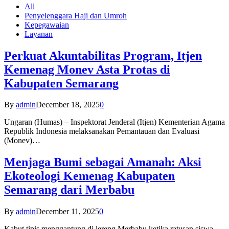
All
Penyelenggara Haji dan Umroh
Kepegawaian
Layanan
Perkuat Akuntabilitas Program, Itjen
Kemenag Monev Asta Protas di
Kabupaten Semarang
By
admin
December 18, 2025
0
Ungaran (Humas) – Inspektorat Jenderal (Itjen) Kementerian Agama
Republik Indonesia melaksanakan Pemantauan dan Evaluasi
(Monev)…
Menjaga Bumi sebagai Amanah: Aksi
Ekoteologi Kemenag Kabupaten
Semarang dari Merbabu
By
admin
December 11, 2025
0
Kabut tipis menggantung di lereng Merbabu ketika ratusan siswa-