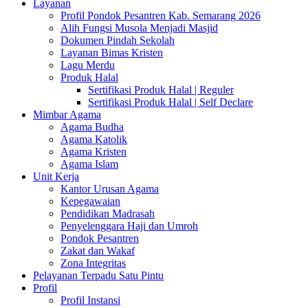
Layanan
Profil Pondok Pesantren Kab. Semarang 2026
Alih Fungsi Musola Menjadi Masjid
Dokumen Pindah Sekolah
Layanan Bimas Kristen
Lagu Merdu
Produk Halal
Sertifikasi Produk Halal | Reguler
Sertifikasi Produk Halal | Self Declare
Mimbar Agama
Agama Budha
Agama Katolik
Agama Kristen
Agama Islam
Unit Kerja
Kantor Urusan Agama
Kepegawaian
Pendidikan Madrasah
Penyelenggara Haji dan Umroh
Pondok Pesantren
Zakat dan Wakaf
Zona Integritas
Pelayanan Terpadu Satu Pintu
Profil
Profil Instansi