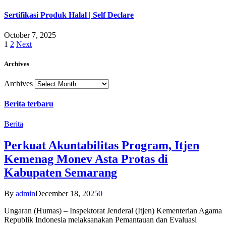
Sertifikasi Produk Halal | Self Declare
October 7, 2025
1
2
Next
Archives
Archives
Berita terbaru
Berita
Perkuat Akuntabilitas Program, Itjen
Kemenag Monev Asta Protas di
Kabupaten Semarang
By
admin
December 18, 2025
0
Ungaran (Humas) – Inspektorat Jenderal (Itjen) Kementerian Agama
Republik Indonesia melaksanakan Pemantauan dan Evaluasi