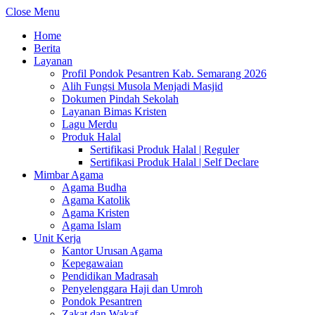
Close Menu
Home
Berita
Layanan
Profil Pondok Pesantren Kab. Semarang 2026
Alih Fungsi Musola Menjadi Masjid
Dokumen Pindah Sekolah
Layanan Bimas Kristen
Lagu Merdu
Produk Halal
Sertifikasi Produk Halal | Reguler
Sertifikasi Produk Halal | Self Declare
Mimbar Agama
Agama Budha
Agama Katolik
Agama Kristen
Agama Islam
Unit Kerja
Kantor Urusan Agama
Kepegawaian
Pendidikan Madrasah
Penyelenggara Haji dan Umroh
Pondok Pesantren
Zakat dan Wakaf