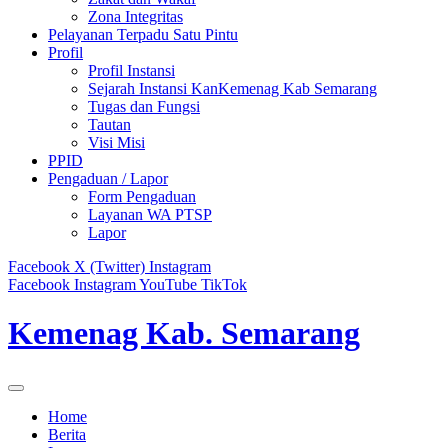
Zona Integritas
Pelayanan Terpadu Satu Pintu
Profil
Profil Instansi
Sejarah Instansi KanKemenag Kab Semarang
Tugas dan Fungsi
Tautan
Visi Misi
PPID
Pengaduan / Lapor
Form Pengaduan
Layanan WA PTSP
Lapor
Facebook
X (Twitter)
Instagram
Facebook
Instagram
YouTube
TikTok
Kemenag Kab. Semarang
Home
Berita