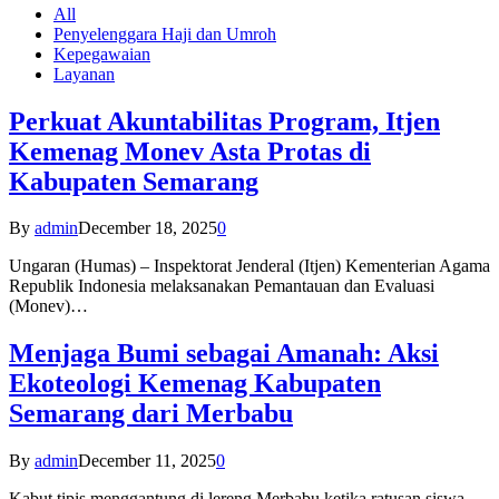
All
Penyelenggara Haji dan Umroh
Kepegawaian
Layanan
Perkuat Akuntabilitas Program, Itjen
Kemenag Monev Asta Protas di
Kabupaten Semarang
By
admin
December 18, 2025
0
Ungaran (Humas) – Inspektorat Jenderal (Itjen) Kementerian Agama
Republik Indonesia melaksanakan Pemantauan dan Evaluasi
(Monev)…
Menjaga Bumi sebagai Amanah: Aksi
Ekoteologi Kemenag Kabupaten
Semarang dari Merbabu
By
admin
December 11, 2025
0
Kabut tipis menggantung di lereng Merbabu ketika ratusan siswa-