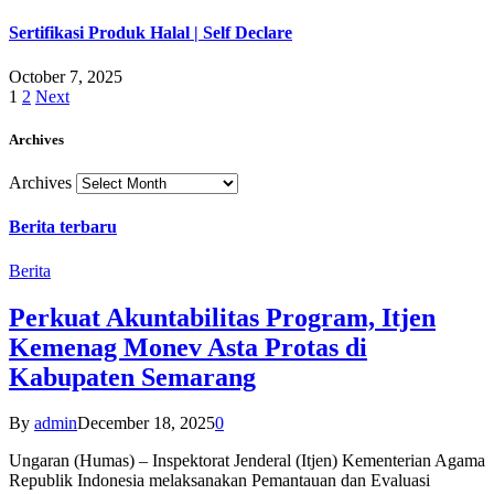
Sertifikasi Produk Halal | Self Declare
October 7, 2025
1
2
Next
Archives
Archives
Berita terbaru
Berita
Perkuat Akuntabilitas Program, Itjen
Kemenag Monev Asta Protas di
Kabupaten Semarang
By
admin
December 18, 2025
0
Ungaran (Humas) – Inspektorat Jenderal (Itjen) Kementerian Agama
Republik Indonesia melaksanakan Pemantauan dan Evaluasi