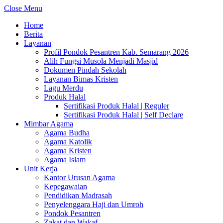
Close Menu
Home
Berita
Layanan
Profil Pondok Pesantren Kab. Semarang 2026
Alih Fungsi Musola Menjadi Masjid
Dokumen Pindah Sekolah
Layanan Bimas Kristen
Lagu Merdu
Produk Halal
Sertifikasi Produk Halal | Reguler
Sertifikasi Produk Halal | Self Declare
Mimbar Agama
Agama Budha
Agama Katolik
Agama Kristen
Agama Islam
Unit Kerja
Kantor Urusan Agama
Kepegawaian
Pendidikan Madrasah
Penyelenggara Haji dan Umroh
Pondok Pesantren
Zakat dan Wakaf