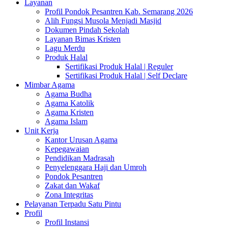
Layanan
Profil Pondok Pesantren Kab. Semarang 2026
Alih Fungsi Musola Menjadi Masjid
Dokumen Pindah Sekolah
Layanan Bimas Kristen
Lagu Merdu
Produk Halal
Sertifikasi Produk Halal | Reguler
Sertifikasi Produk Halal | Self Declare
Mimbar Agama
Agama Budha
Agama Katolik
Agama Kristen
Agama Islam
Unit Kerja
Kantor Urusan Agama
Kepegawaian
Pendidikan Madrasah
Penyelenggara Haji dan Umroh
Pondok Pesantren
Zakat dan Wakaf
Zona Integritas
Pelayanan Terpadu Satu Pintu
Profil
Profil Instansi