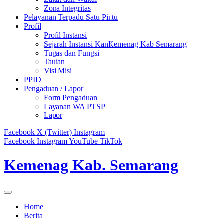
Zona Integritas
Pelayanan Terpadu Satu Pintu
Profil
Profil Instansi
Sejarah Instansi KanKemenag Kab Semarang
Tugas dan Fungsi
Tautan
Visi Misi
PPID
Pengaduan / Lapor
Form Pengaduan
Layanan WA PTSP
Lapor
Facebook
X (Twitter)
Instagram
Facebook
Instagram
YouTube
TikTok
Kemenag Kab. Semarang
Home
Berita