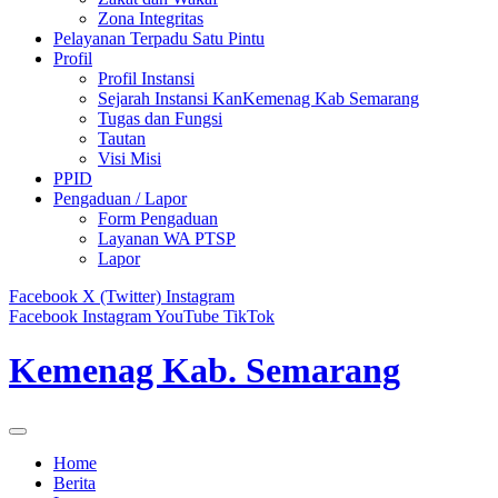
Zona Integritas
Pelayanan Terpadu Satu Pintu
Profil
Profil Instansi
Sejarah Instansi KanKemenag Kab Semarang
Tugas dan Fungsi
Tautan
Visi Misi
PPID
Pengaduan / Lapor
Form Pengaduan
Layanan WA PTSP
Lapor
Facebook
X (Twitter)
Instagram
Facebook
Instagram
YouTube
TikTok
Kemenag Kab. Semarang
Home
Berita