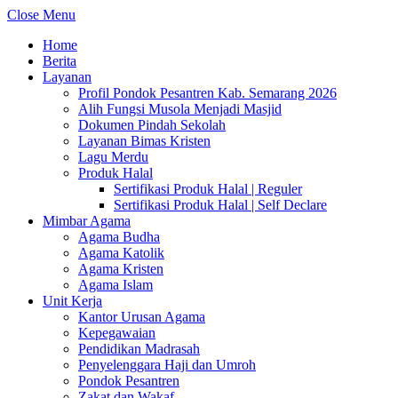
Close Menu
Home
Berita
Layanan
Profil Pondok Pesantren Kab. Semarang 2026
Alih Fungsi Musola Menjadi Masjid
Dokumen Pindah Sekolah
Layanan Bimas Kristen
Lagu Merdu
Produk Halal
Sertifikasi Produk Halal | Reguler
Sertifikasi Produk Halal | Self Declare
Mimbar Agama
Agama Budha
Agama Katolik
Agama Kristen
Agama Islam
Unit Kerja
Kantor Urusan Agama
Kepegawaian
Pendidikan Madrasah
Penyelenggara Haji dan Umroh
Pondok Pesantren
Zakat dan Wakaf