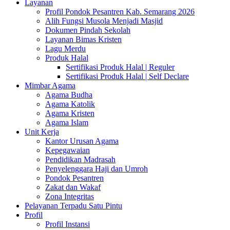
Layanan
Profil Pondok Pesantren Kab. Semarang 2026
Alih Fungsi Musola Menjadi Masjid
Dokumen Pindah Sekolah
Layanan Bimas Kristen
Lagu Merdu
Produk Halal
Sertifikasi Produk Halal | Reguler
Sertifikasi Produk Halal | Self Declare
Mimbar Agama
Agama Budha
Agama Katolik
Agama Kristen
Agama Islam
Unit Kerja
Kantor Urusan Agama
Kepegawaian
Pendidikan Madrasah
Penyelenggara Haji dan Umroh
Pondok Pesantren
Zakat dan Wakaf
Zona Integritas
Pelayanan Terpadu Satu Pintu
Profil
Profil Instansi