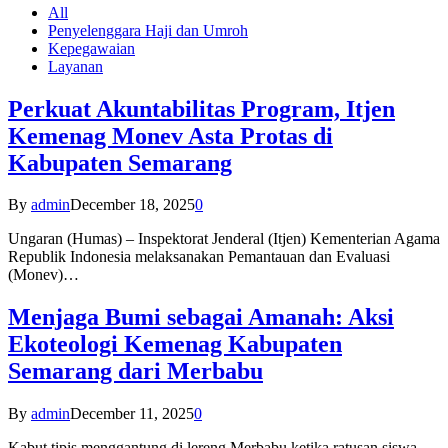
All
Penyelenggara Haji dan Umroh
Kepegawaian
Layanan
Perkuat Akuntabilitas Program, Itjen
Kemenag Monev Asta Protas di
Kabupaten Semarang
By
admin
December 18, 2025
0
Ungaran (Humas) – Inspektorat Jenderal (Itjen) Kementerian Agama
Republik Indonesia melaksanakan Pemantauan dan Evaluasi
(Monev)…
Menjaga Bumi sebagai Amanah: Aksi
Ekoteologi Kemenag Kabupaten
Semarang dari Merbabu
By
admin
December 11, 2025
0
Kabut tipis menggantung di lereng Merbabu ketika ratusan siswa-