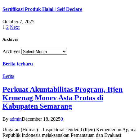
Sertifikasi Produk Halal | Self Declare
October 7, 2025
1
2
Next
Archives
Archives
Berita terbaru
Berita
Perkuat Akuntabilitas Program, Itjen
Kemenag Monev Asta Protas di
Kabupaten Semarang
By
admin
December 18, 2025
0
Ungaran (Humas) – Inspektorat Jenderal (Itjen) Kementerian Agama
Republik Indonesia melaksanakan Pemantauan dan Evaluasi