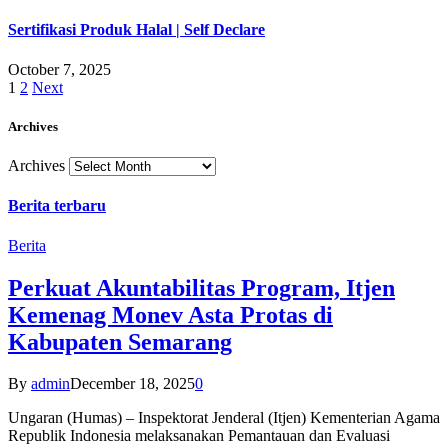
Sertifikasi Produk Halal | Self Declare
October 7, 2025
1
2
Next
Archives
Archives
Berita terbaru
Berita
Perkuat Akuntabilitas Program, Itjen
Kemenag Monev Asta Protas di
Kabupaten Semarang
By
admin
December 18, 2025
0
Ungaran (Humas) – Inspektorat Jenderal (Itjen) Kementerian Agama
Republik Indonesia melaksanakan Pemantauan dan Evaluasi