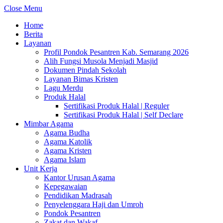
Close Menu
Home
Berita
Layanan
Profil Pondok Pesantren Kab. Semarang 2026
Alih Fungsi Musola Menjadi Masjid
Dokumen Pindah Sekolah
Layanan Bimas Kristen
Lagu Merdu
Produk Halal
Sertifikasi Produk Halal | Reguler
Sertifikasi Produk Halal | Self Declare
Mimbar Agama
Agama Budha
Agama Katolik
Agama Kristen
Agama Islam
Unit Kerja
Kantor Urusan Agama
Kepegawaian
Pendidikan Madrasah
Penyelenggara Haji dan Umroh
Pondok Pesantren
Zakat dan Wakaf