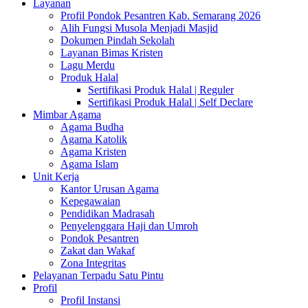
Layanan
Profil Pondok Pesantren Kab. Semarang 2026
Alih Fungsi Musola Menjadi Masjid
Dokumen Pindah Sekolah
Layanan Bimas Kristen
Lagu Merdu
Produk Halal
Sertifikasi Produk Halal | Reguler
Sertifikasi Produk Halal | Self Declare
Mimbar Agama
Agama Budha
Agama Katolik
Agama Kristen
Agama Islam
Unit Kerja
Kantor Urusan Agama
Kepegawaian
Pendidikan Madrasah
Penyelenggara Haji dan Umroh
Pondok Pesantren
Zakat dan Wakaf
Zona Integritas
Pelayanan Terpadu Satu Pintu
Profil
Profil Instansi