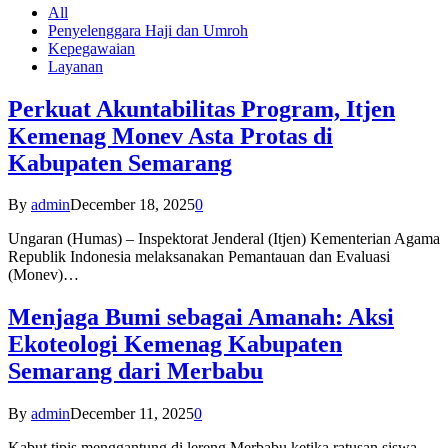
All
Penyelenggara Haji dan Umroh
Kepegawaian
Layanan
Perkuat Akuntabilitas Program, Itjen
Kemenag Monev Asta Protas di
Kabupaten Semarang
By
admin
December 18, 2025
0
Ungaran (Humas) – Inspektorat Jenderal (Itjen) Kementerian Agama
Republik Indonesia melaksanakan Pemantauan dan Evaluasi
(Monev)…
Menjaga Bumi sebagai Amanah: Aksi
Ekoteologi Kemenag Kabupaten
Semarang dari Merbabu
By
admin
December 11, 2025
0
Kabut tipis menggantung di lereng Merbabu ketika ratusan siswa-