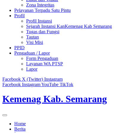
Zona Integritas
Pelayanan Terpadu Satu Pintu
Profil
Profil Instansi
Sejarah Instansi KanKemenag Kab Semarang
Tugas dan Fungsi
Tautan
Visi Misi
PPID
Pengaduan / Lapor
Form Pengaduan
Layanan WA PTSP
Lapor
Facebook
X (Twitter)
Instagram
Facebook
Instagram
YouTube
TikTok
Kemenag Kab. Semarang
Home
Berita