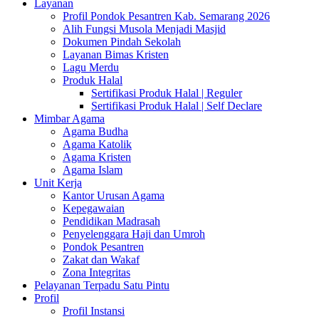
Layanan
Profil Pondok Pesantren Kab. Semarang 2026
Alih Fungsi Musola Menjadi Masjid
Dokumen Pindah Sekolah
Layanan Bimas Kristen
Lagu Merdu
Produk Halal
Sertifikasi Produk Halal | Reguler
Sertifikasi Produk Halal | Self Declare
Mimbar Agama
Agama Budha
Agama Katolik
Agama Kristen
Agama Islam
Unit Kerja
Kantor Urusan Agama
Kepegawaian
Pendidikan Madrasah
Penyelenggara Haji dan Umroh
Pondok Pesantren
Zakat dan Wakaf
Zona Integritas
Pelayanan Terpadu Satu Pintu
Profil
Profil Instansi