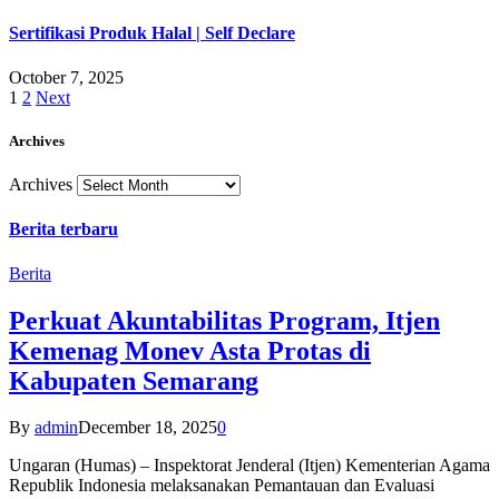
Sertifikasi Produk Halal | Self Declare
October 7, 2025
1
2
Next
Archives
Archives
Berita terbaru
Berita
Perkuat Akuntabilitas Program, Itjen
Kemenag Monev Asta Protas di
Kabupaten Semarang
By
admin
December 18, 2025
0
Ungaran (Humas) – Inspektorat Jenderal (Itjen) Kementerian Agama
Republik Indonesia melaksanakan Pemantauan dan Evaluasi