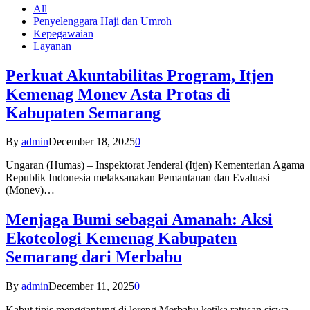
All
Penyelenggara Haji dan Umroh
Kepegawaian
Layanan
Perkuat Akuntabilitas Program, Itjen
Kemenag Monev Asta Protas di
Kabupaten Semarang
By
admin
December 18, 2025
0
Ungaran (Humas) – Inspektorat Jenderal (Itjen) Kementerian Agama
Republik Indonesia melaksanakan Pemantauan dan Evaluasi
(Monev)…
Menjaga Bumi sebagai Amanah: Aksi
Ekoteologi Kemenag Kabupaten
Semarang dari Merbabu
By
admin
December 11, 2025
0
Kabut tipis menggantung di lereng Merbabu ketika ratusan siswa-