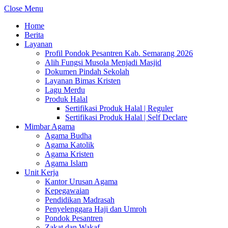
Close Menu
Home
Berita
Layanan
Profil Pondok Pesantren Kab. Semarang 2026
Alih Fungsi Musola Menjadi Masjid
Dokumen Pindah Sekolah
Layanan Bimas Kristen
Lagu Merdu
Produk Halal
Sertifikasi Produk Halal | Reguler
Sertifikasi Produk Halal | Self Declare
Mimbar Agama
Agama Budha
Agama Katolik
Agama Kristen
Agama Islam
Unit Kerja
Kantor Urusan Agama
Kepegawaian
Pendidikan Madrasah
Penyelenggara Haji dan Umroh
Pondok Pesantren
Zakat dan Wakaf