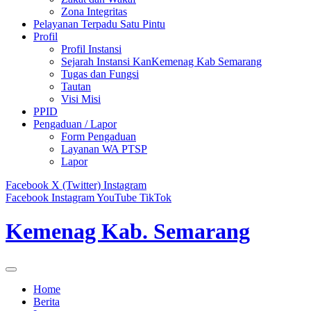
Zona Integritas
Pelayanan Terpadu Satu Pintu
Profil
Profil Instansi
Sejarah Instansi KanKemenag Kab Semarang
Tugas dan Fungsi
Tautan
Visi Misi
PPID
Pengaduan / Lapor
Form Pengaduan
Layanan WA PTSP
Lapor
Facebook
X (Twitter)
Instagram
Facebook
Instagram
YouTube
TikTok
Kemenag Kab. Semarang
Home
Berita