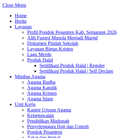
Close Menu
Home
Berita
Layanan
Profil Pondok Pesantren Kab. Semarang 2026
Alih Fungsi Musola Menjadi Masjid
Dokumen Pindah Sekolah
Layanan Bimas Kristen
Lagu Merdu
Produk Halal
Sertifikasi Produk Halal | Reguler
Sertifikasi Produk Halal | Self Declare
Mimbar Agama
Agama Budha
Agama Katolik
Agama Kristen
Agama Islam
Unit Kerja
Kantor Urusan Agama
Kepegawaian
Pendidikan Madrasah
Penyelenggara Haji dan Umroh
Pondok Pesantren
Zakat dan Wakaf