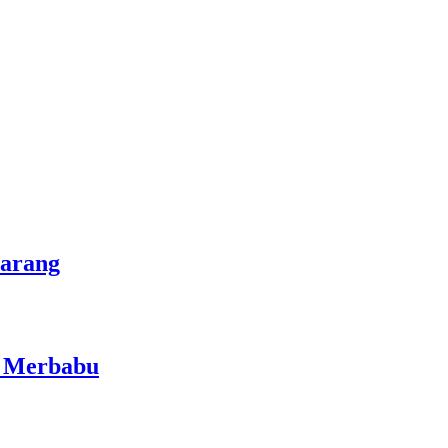
marang
i Merbabu