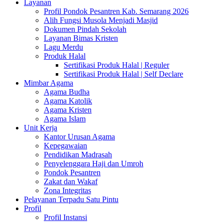
Layanan
Profil Pondok Pesantren Kab. Semarang 2026
Alih Fungsi Musola Menjadi Masjid
Dokumen Pindah Sekolah
Layanan Bimas Kristen
Lagu Merdu
Produk Halal
Sertifikasi Produk Halal | Reguler
Sertifikasi Produk Halal | Self Declare
Mimbar Agama
Agama Budha
Agama Katolik
Agama Kristen
Agama Islam
Unit Kerja
Kantor Urusan Agama
Kepegawaian
Pendidikan Madrasah
Penyelenggara Haji dan Umroh
Pondok Pesantren
Zakat dan Wakaf
Zona Integritas
Pelayanan Terpadu Satu Pintu
Profil
Profil Instansi