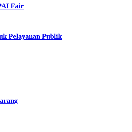
PAI Fair
uk Pelayanan Publik
marang
…