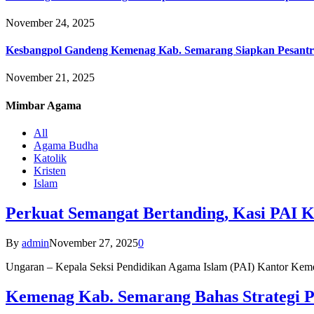
November 24, 2025
Kesbangpol Gandeng Kemenag Kab. Semarang Siapkan Pesantr
November 21, 2025
Mimbar
Agama
All
Agama Budha
Katolik
Kristen
Islam
Perkuat Semangat Bertanding, Kasi PAI 
By
admin
November 27, 2025
0
Ungaran – Kepala Seksi Pendidikan Agama Islam (PAI) Kantor K
Kemenag Kab. Semarang Bahas Strategi P