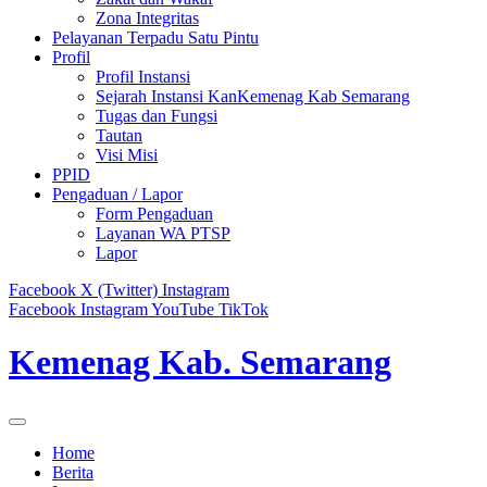
Zona Integritas
Pelayanan Terpadu Satu Pintu
Profil
Profil Instansi
Sejarah Instansi KanKemenag Kab Semarang
Tugas dan Fungsi
Tautan
Visi Misi
PPID
Pengaduan / Lapor
Form Pengaduan
Layanan WA PTSP
Lapor
Facebook
X (Twitter)
Instagram
Facebook
Instagram
YouTube
TikTok
Kemenag Kab. Semarang
Home
Berita