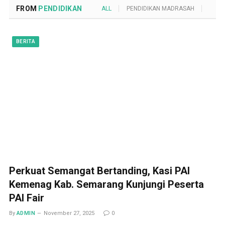
FROM
PENDIDIKAN
ALL
PENDIDIKAN MADRASAH
POND
BERITA
Perkuat Semangat Bertanding, Kasi PAI
Kemenag Kab. Semarang Kunjungi Peserta
PAI Fair
By
ADMIN
November 27, 2025
0