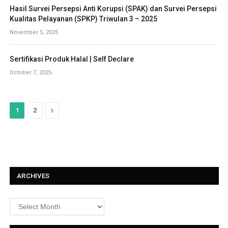
Hasil Survei Persepsi Anti Korupsi (SPAK) dan Survei Persepsi
Kualitas Pelayanan (SPKP) Triwulan 3 – 2025
November 5, 2025
Sertifikasi Produk Halal | Self Declare
October 7, 2025
N
1
2
e
x
t
ARCHIVES