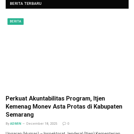
BERITA TERBARU
BERITA
Perkuat Akuntabilitas Program, Itjen
Kemenag Monev Asta Protas di Kabupaten
Semarang
By
ADMIN
December 18, 2025
0
Ungaran (Humas) – Inspektorat Jenderal (Itjen) Kementerian