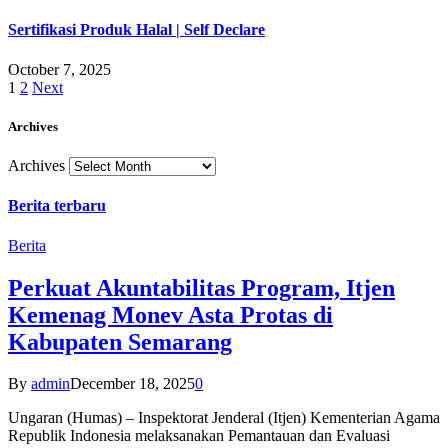
Sertifikasi Produk Halal | Self Declare
October 7, 2025
1
2
Next
Archives
Archives
Berita terbaru
Berita
Perkuat Akuntabilitas Program, Itjen
Kemenag Monev Asta Protas di
Kabupaten Semarang
By
admin
December 18, 2025
0
Ungaran (Humas) – Inspektorat Jenderal (Itjen) Kementerian Agama
Republik Indonesia melaksanakan Pemantauan dan Evaluasi