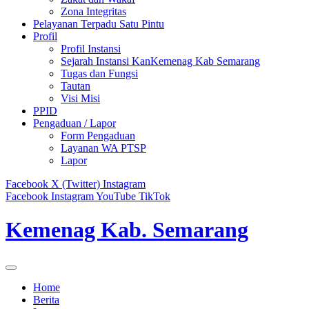
Zona Integritas
Pelayanan Terpadu Satu Pintu
Profil
Profil Instansi
Sejarah Instansi KanKemenag Kab Semarang
Tugas dan Fungsi
Tautan
Visi Misi
PPID
Pengaduan / Lapor
Form Pengaduan
Layanan WA PTSP
Lapor
Facebook
X (Twitter)
Instagram
Facebook
Instagram
YouTube
TikTok
Kemenag Kab. Semarang
Home
Berita