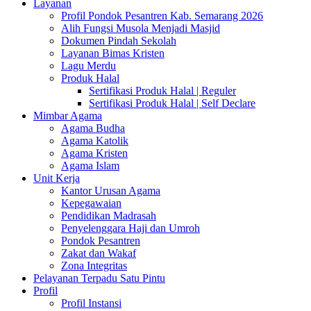
Layanan
Profil Pondok Pesantren Kab. Semarang 2026
Alih Fungsi Musola Menjadi Masjid
Dokumen Pindah Sekolah
Layanan Bimas Kristen
Lagu Merdu
Produk Halal
Sertifikasi Produk Halal | Reguler
Sertifikasi Produk Halal | Self Declare
Mimbar Agama
Agama Budha
Agama Katolik
Agama Kristen
Agama Islam
Unit Kerja
Kantor Urusan Agama
Kepegawaian
Pendidikan Madrasah
Penyelenggara Haji dan Umroh
Pondok Pesantren
Zakat dan Wakaf
Zona Integritas
Pelayanan Terpadu Satu Pintu
Profil
Profil Instansi