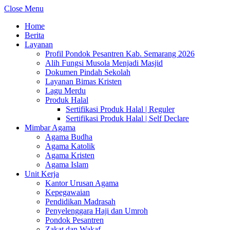
Close Menu
Home
Berita
Layanan
Profil Pondok Pesantren Kab. Semarang 2026
Alih Fungsi Musola Menjadi Masjid
Dokumen Pindah Sekolah
Layanan Bimas Kristen
Lagu Merdu
Produk Halal
Sertifikasi Produk Halal | Reguler
Sertifikasi Produk Halal | Self Declare
Mimbar Agama
Agama Budha
Agama Katolik
Agama Kristen
Agama Islam
Unit Kerja
Kantor Urusan Agama
Kepegawaian
Pendidikan Madrasah
Penyelenggara Haji dan Umroh
Pondok Pesantren
Zakat dan Wakaf