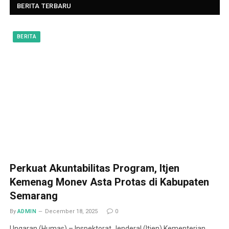
BERITA TERBARU
BERITA
Perkuat Akuntabilitas Program, Itjen
Kemenag Monev Asta Protas di Kabupaten
Semarang
By
ADMIN
December 18, 2025
0
Ungaran (Humas) – Inspektorat Jenderal (Itjen) Kementerian