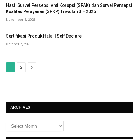
Hasil Survei Persepsi Anti Korupsi (SPAK) dan Survei Persepsi
Kualitas Pelayanan (SPKP) Triwulan 3 – 2025
November 5, 2025
Sertifikasi Produk Halal | Self Declare
October 7, 2025
N
1
2
e
x
t
ARCHIVES