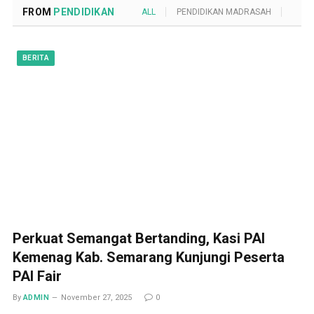
FROM
PENDIDIKAN
ALL
PENDIDIKAN MADRASAH
POND
BERITA
Perkuat Semangat Bertanding, Kasi PAI
Kemenag Kab. Semarang Kunjungi Peserta
PAI Fair
By
ADMIN
November 27, 2025
0