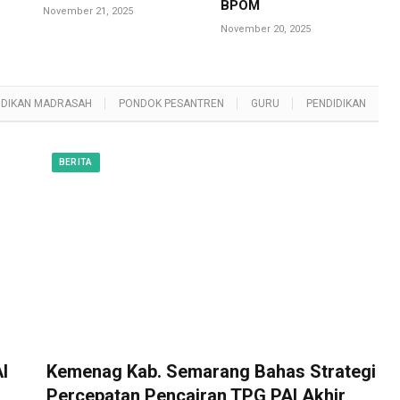
BPOM
November 21, 2025
November 20, 2025
IDIKAN MADRASAH
PONDOK PESANTREN
GURU
PENDIDIKAN
BERITA
I
Kemenag Kab. Semarang Bahas Strategi
Percepatan Pencairan TPG PAI Akhir