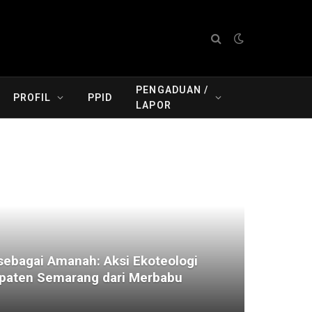
PENGADUAN /
PROFIL
PPID
LAPOR
ebagai Amanah: Aksi Ekoteologi
aten Semarang dari Merbabu