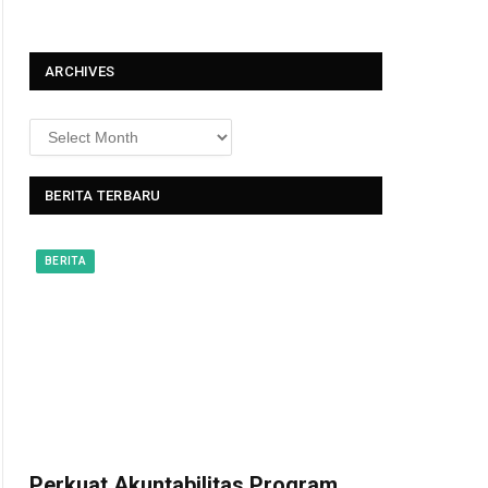
t
ARCHIVES
BERITA TERBARU
BERITA
Perkuat Akuntabilitas Program,