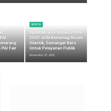
BERITA
at
Optimalisasi Formasi PPPK
 PAI
2025: ASN Kemenag Resmi
emarang
Dilantik, Semangat Baru
 PAI Fair
Untuk Pelayanan Publik
November 27, 2025