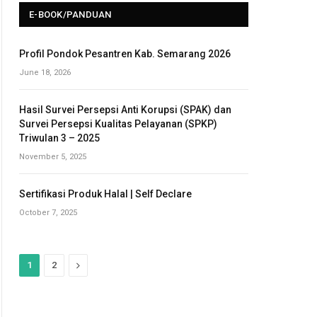
E-BOOK/PANDUAN
Profil Pondok Pesantren Kab. Semarang 2026
June 18, 2026
Hasil Survei Persepsi Anti Korupsi (SPAK) dan
Survei Persepsi Kualitas Pelayanan (SPKP)
Triwulan 3 – 2025
November 5, 2025
Sertifikasi Produk Halal | Self Declare
October 7, 2025
N
1
2
e
x