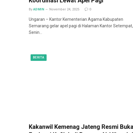
Koordinasi Lewat Apel Pagi
By
ADMIN
November 24, 2025
0
Ungaran – Kantor Kementerian Agama Kabupaten
Semarang gelar apel pagi di Halaman Kantor Setempat,
Senin…
BERITA
Kakanwil Kemenag Jateng Resmi Buk