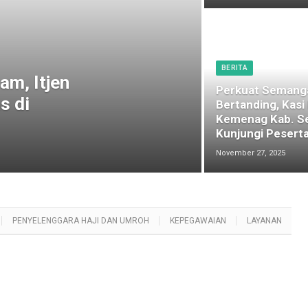
BERITA
am, Itjen
Perkuat Semang
s di
Bertanding, Kasi
Kemenag Kab. S
Kunjungi Peserta
November 27, 2025
PENYELENGGARA HAJI DAN UMROH
KEPEGAWAIAN
LAYANAN