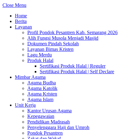
Close Menu
Home
Berita
Layanan
Profil Pondok Pesantren Kab. Semarang 2026
Alih Fungsi Musola Menjadi Masjid
Dokumen Pindah Sekolah
Layanan Bimas Kristen
Lagu Merdu
Produk Halal
Sertifikasi Produk Halal | Reguler
Sertifikasi Produk Halal | Self Declare
Mimbar Agama
Agama Budha
Agama Katolik
Agama Kristen
Agama Islam
Unit Kerja
Kantor Urusan Agama
Kepegawaian
Pendidikan Madrasah
Penyelenggara Haji dan Umroh
Pondok Pesantren
Zakat dan Wakaf