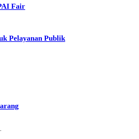
PAI Fair
uk Pelayanan Publik
marang
…