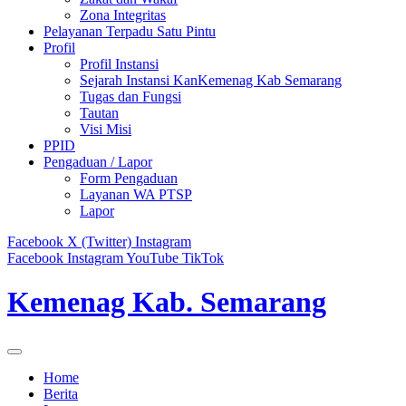
Zona Integritas
Pelayanan Terpadu Satu Pintu
Profil
Profil Instansi
Sejarah Instansi KanKemenag Kab Semarang
Tugas dan Fungsi
Tautan
Visi Misi
PPID
Pengaduan / Lapor
Form Pengaduan
Layanan WA PTSP
Lapor
Facebook
X (Twitter)
Instagram
Facebook
Instagram
YouTube
TikTok
Kemenag Kab. Semarang
Home
Berita