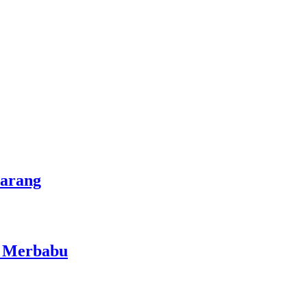
marang
i Merbabu