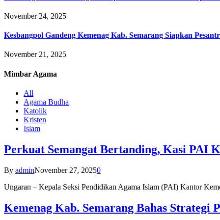
November 24, 2025
Kesbangpol Gandeng Kemenag Kab. Semarang Siapkan Pesantr
November 21, 2025
Mimbar
Agama
All
Agama Budha
Katolik
Kristen
Islam
Perkuat Semangat Bertanding, Kasi PAI 
By
admin
November 27, 2025
0
Ungaran – Kepala Seksi Pendidikan Agama Islam (PAI) Kantor K
Kemenag Kab. Semarang Bahas Strategi P