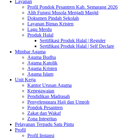
Layanan
Profil Pondok Pesantren Kab. Semarang 2026
Alih Fungsi Musola Menjadi Masjid
Dokumen Pindah Sekolah
Layanan Bimas Kristen
Lagu Merdu
Produk Halal
Sertifikasi Produk Halal | Reguler
Sertifikasi Produk Halal | Self Declare
Mimbar Agama
Agama Budha
Agama Katolik
Agama Kristen
Agama Islam
Unit Kerja
Kantor Urusan Agama
Kepegawaian
Pendidikan Madrasah
Penyelenggara Haji dan Umroh
Pondok Pesantren
Zakat dan Wakaf
Zona Integritas
Pelayanan Terpadu Satu Pintu
Profil
Profil Instansi