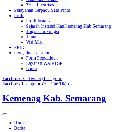
Zona Integritas
Pelayanan Terpadu Satu Pintu
Profil
Profil Instansi
Sejarah Instansi KanKemenag Kab Semarang
Tugas dan Fungsi
Tautan
Visi Misi
PPID
Pengaduan / Lapor
Form Pengaduan
Layanan WA PTSP
Lapor
Facebook
X (Twitter)
Instagram
Facebook
Instagram
YouTube
TikTok
Kemenag Kab. Semarang
Home
Berita