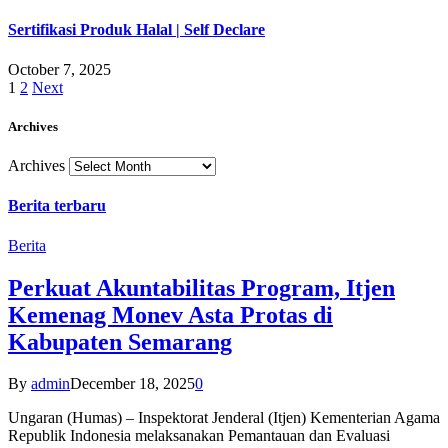
Sertifikasi Produk Halal | Self Declare
October 7, 2025
1
2
Next
Archives
Archives
Berita terbaru
Berita
Perkuat Akuntabilitas Program, Itjen
Kemenag Monev Asta Protas di
Kabupaten Semarang
By
admin
December 18, 2025
0
Ungaran (Humas) – Inspektorat Jenderal (Itjen) Kementerian Agama
Republik Indonesia melaksanakan Pemantauan dan Evaluasi