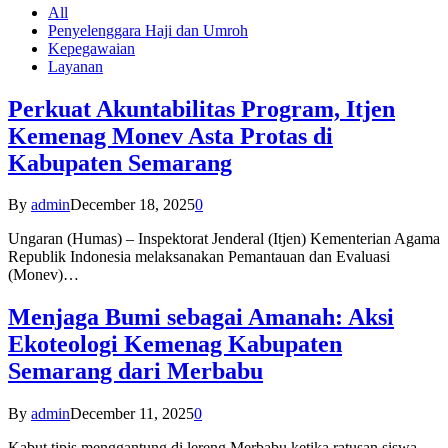
All
Penyelenggara Haji dan Umroh
Kepegawaian
Layanan
Perkuat Akuntabilitas Program, Itjen
Kemenag Monev Asta Protas di
Kabupaten Semarang
By
admin
December 18, 2025
0
Ungaran (Humas) – Inspektorat Jenderal (Itjen) Kementerian Agama
Republik Indonesia melaksanakan Pemantauan dan Evaluasi
(Monev)…
Menjaga Bumi sebagai Amanah: Aksi
Ekoteologi Kemenag Kabupaten
Semarang dari Merbabu
By
admin
December 11, 2025
0
Kabut tipis menggantung di lereng Merbabu ketika ratusan siswa-