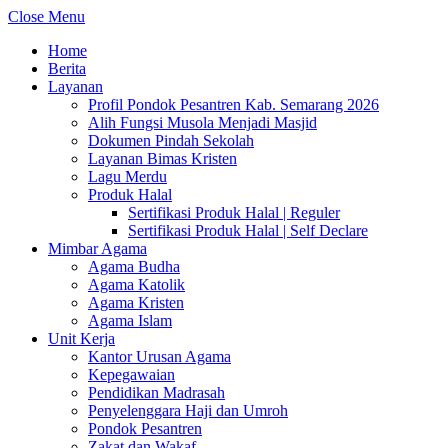
Close Menu
Home
Berita
Layanan
Profil Pondok Pesantren Kab. Semarang 2026
Alih Fungsi Musola Menjadi Masjid
Dokumen Pindah Sekolah
Layanan Bimas Kristen
Lagu Merdu
Produk Halal
Sertifikasi Produk Halal | Reguler
Sertifikasi Produk Halal | Self Declare
Mimbar Agama
Agama Budha
Agama Katolik
Agama Kristen
Agama Islam
Unit Kerja
Kantor Urusan Agama
Kepegawaian
Pendidikan Madrasah
Penyelenggara Haji dan Umroh
Pondok Pesantren
Zakat dan Wakaf