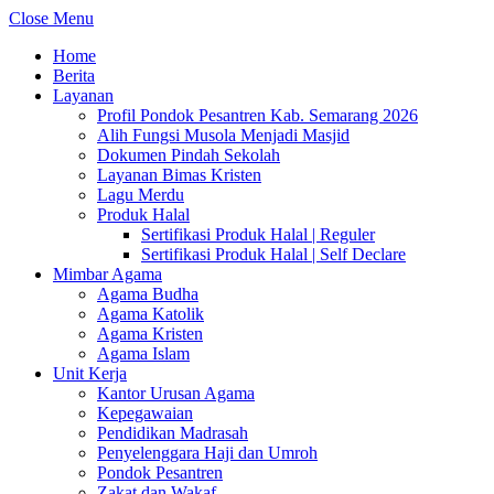
Close Menu
Home
Berita
Layanan
Profil Pondok Pesantren Kab. Semarang 2026
Alih Fungsi Musola Menjadi Masjid
Dokumen Pindah Sekolah
Layanan Bimas Kristen
Lagu Merdu
Produk Halal
Sertifikasi Produk Halal | Reguler
Sertifikasi Produk Halal | Self Declare
Mimbar Agama
Agama Budha
Agama Katolik
Agama Kristen
Agama Islam
Unit Kerja
Kantor Urusan Agama
Kepegawaian
Pendidikan Madrasah
Penyelenggara Haji dan Umroh
Pondok Pesantren
Zakat dan Wakaf