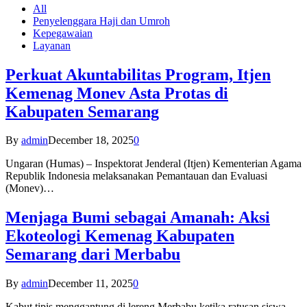
All
Penyelenggara Haji dan Umroh
Kepegawaian
Layanan
Perkuat Akuntabilitas Program, Itjen
Kemenag Monev Asta Protas di
Kabupaten Semarang
By
admin
December 18, 2025
0
Ungaran (Humas) – Inspektorat Jenderal (Itjen) Kementerian Agama
Republik Indonesia melaksanakan Pemantauan dan Evaluasi
(Monev)…
Menjaga Bumi sebagai Amanah: Aksi
Ekoteologi Kemenag Kabupaten
Semarang dari Merbabu
By
admin
December 11, 2025
0
Kabut tipis menggantung di lereng Merbabu ketika ratusan siswa-