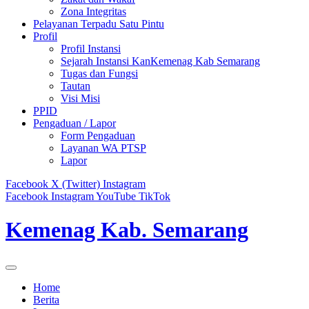
Zona Integritas
Pelayanan Terpadu Satu Pintu
Profil
Profil Instansi
Sejarah Instansi KanKemenag Kab Semarang
Tugas dan Fungsi
Tautan
Visi Misi
PPID
Pengaduan / Lapor
Form Pengaduan
Layanan WA PTSP
Lapor
Facebook
X (Twitter)
Instagram
Facebook
Instagram
YouTube
TikTok
Kemenag Kab. Semarang
Home
Berita