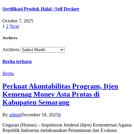
Sertifikasi Produk Halal | Self Declare
October 7, 2025
1
2
Next
Archives
Archives
Berita terbaru
Berita
Perkuat Akuntabilitas Program, Itjen
Kemenag Monev Asta Protas di
Kabupaten Semarang
By
admin
December 18, 2025
0
Ungaran (Humas) – Inspektorat Jenderal (Itjen) Kementerian Agama
Republik Indonesia melaksanakan Pemantauan dan Evaluasi