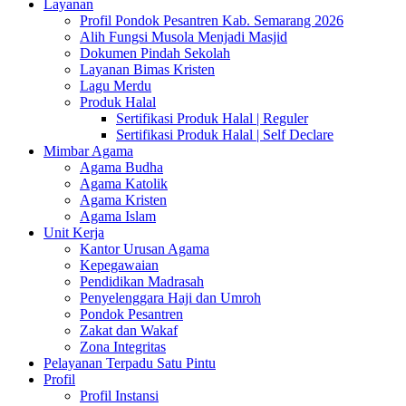
Layanan
Profil Pondok Pesantren Kab. Semarang 2026
Alih Fungsi Musola Menjadi Masjid
Dokumen Pindah Sekolah
Layanan Bimas Kristen
Lagu Merdu
Produk Halal
Sertifikasi Produk Halal | Reguler
Sertifikasi Produk Halal | Self Declare
Mimbar Agama
Agama Budha
Agama Katolik
Agama Kristen
Agama Islam
Unit Kerja
Kantor Urusan Agama
Kepegawaian
Pendidikan Madrasah
Penyelenggara Haji dan Umroh
Pondok Pesantren
Zakat dan Wakaf
Zona Integritas
Pelayanan Terpadu Satu Pintu
Profil
Profil Instansi