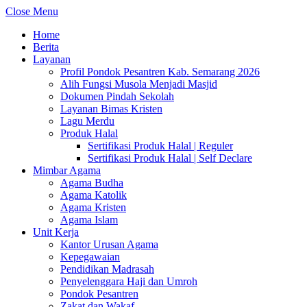
Close Menu
Home
Berita
Layanan
Profil Pondok Pesantren Kab. Semarang 2026
Alih Fungsi Musola Menjadi Masjid
Dokumen Pindah Sekolah
Layanan Bimas Kristen
Lagu Merdu
Produk Halal
Sertifikasi Produk Halal | Reguler
Sertifikasi Produk Halal | Self Declare
Mimbar Agama
Agama Budha
Agama Katolik
Agama Kristen
Agama Islam
Unit Kerja
Kantor Urusan Agama
Kepegawaian
Pendidikan Madrasah
Penyelenggara Haji dan Umroh
Pondok Pesantren
Zakat dan Wakaf