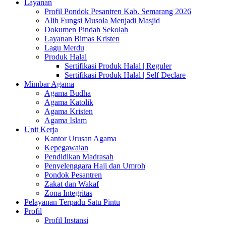
Layanan
Profil Pondok Pesantren Kab. Semarang 2026
Alih Fungsi Musola Menjadi Masjid
Dokumen Pindah Sekolah
Layanan Bimas Kristen
Lagu Merdu
Produk Halal
Sertifikasi Produk Halal | Reguler
Sertifikasi Produk Halal | Self Declare
Mimbar Agama
Agama Budha
Agama Katolik
Agama Kristen
Agama Islam
Unit Kerja
Kantor Urusan Agama
Kepegawaian
Pendidikan Madrasah
Penyelenggara Haji dan Umroh
Pondok Pesantren
Zakat dan Wakaf
Zona Integritas
Pelayanan Terpadu Satu Pintu
Profil
Profil Instansi