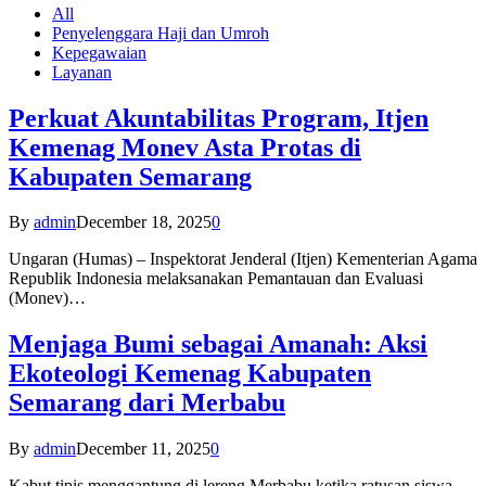
All
Penyelenggara Haji dan Umroh
Kepegawaian
Layanan
Perkuat Akuntabilitas Program, Itjen
Kemenag Monev Asta Protas di
Kabupaten Semarang
By
admin
December 18, 2025
0
Ungaran (Humas) – Inspektorat Jenderal (Itjen) Kementerian Agama
Republik Indonesia melaksanakan Pemantauan dan Evaluasi
(Monev)…
Menjaga Bumi sebagai Amanah: Aksi
Ekoteologi Kemenag Kabupaten
Semarang dari Merbabu
By
admin
December 11, 2025
0
Kabut tipis menggantung di lereng Merbabu ketika ratusan siswa-