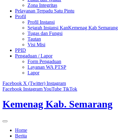
Zona Integritas
Pelayanan Terpadu Satu Pintu
Profil
Profil Instansi
Sejarah Instansi KanKemenag Kab Semarang
Tugas dan Fungsi
Tautan
Visi Misi
PPID
Pengaduan / Lapor
Form Pengaduan
Layanan WA PTSP
Lapor
Facebook
X (Twitter)
Instagram
Facebook
Instagram
YouTube
TikTok
Kemenag Kab. Semarang
Home
Berita