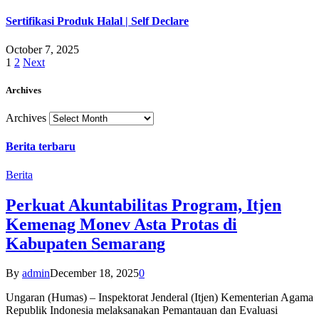
Sertifikasi Produk Halal | Self Declare
October 7, 2025
1
2
Next
Archives
Archives
Berita terbaru
Berita
Perkuat Akuntabilitas Program, Itjen
Kemenag Monev Asta Protas di
Kabupaten Semarang
By
admin
December 18, 2025
0
Ungaran (Humas) – Inspektorat Jenderal (Itjen) Kementerian Agama
Republik Indonesia melaksanakan Pemantauan dan Evaluasi