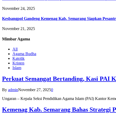
November 24, 2025
Kesbangpol Gandeng Kemenag Kab. Semarang Siapkan Pesantr
November 21, 2025
Mimbar
Agama
All
Agama Budha
Katolik
Kristen
Islam
Perkuat Semangat Bertanding, Kasi PAI 
By
admin
November 27, 2025
0
Ungaran – Kepala Seksi Pendidikan Agama Islam (PAI) Kantor K
Kemenag Kab. Semarang Bahas Strategi P