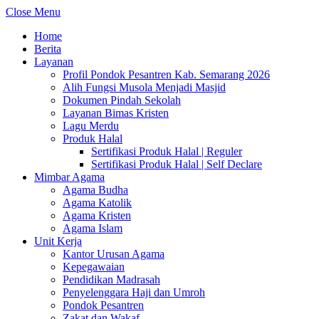
Close Menu
Home
Berita
Layanan
Profil Pondok Pesantren Kab. Semarang 2026
Alih Fungsi Musola Menjadi Masjid
Dokumen Pindah Sekolah
Layanan Bimas Kristen
Lagu Merdu
Produk Halal
Sertifikasi Produk Halal | Reguler
Sertifikasi Produk Halal | Self Declare
Mimbar Agama
Agama Budha
Agama Katolik
Agama Kristen
Agama Islam
Unit Kerja
Kantor Urusan Agama
Kepegawaian
Pendidikan Madrasah
Penyelenggara Haji dan Umroh
Pondok Pesantren
Zakat dan Wakaf