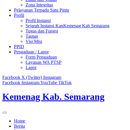
Zona Integritas
Pelayanan Terpadu Satu Pintu
Profil
Profil Instansi
Sejarah Instansi KanKemenag Kab Semarang
Tugas dan Fungsi
Tautan
Visi Misi
PPID
Pengaduan / Lapor
Form Pengaduan
Layanan WA PTSP
Lapor
Facebook
X (Twitter)
Instagram
Facebook
Instagram
YouTube
TikTok
Kemenag Kab. Semarang
Home
Berita