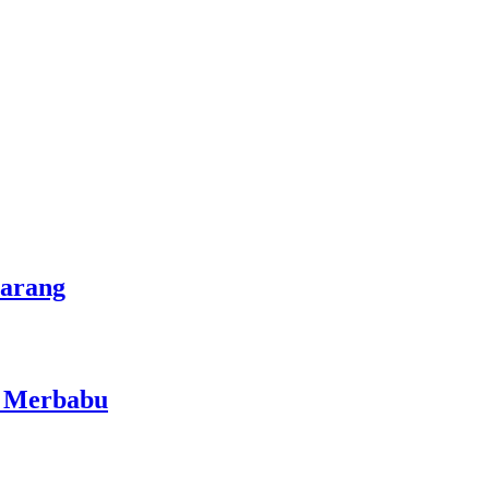
marang
i Merbabu