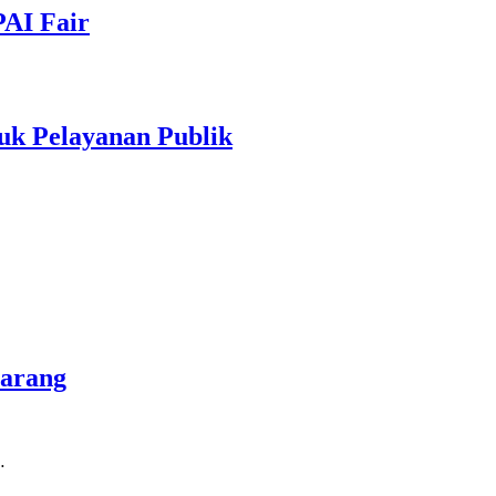
PAI Fair
uk Pelayanan Publik
marang
…