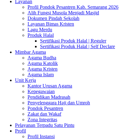
Layanan
Profil Pondok Pesantren Kab. Semarang 2026
Alih Fungsi Musola Menjadi Masjid
Dokumen Pindah Sekolah
Layanan Bimas Kristen
Lagu Merdu
Produk Halal
Sertifikasi Produk Halal | Reguler
Sertifikasi Produk Halal | Self Declare
Mimbar Agama
Agama Budha
Agama Katolik
Agama Kristen
Agama Islam
Unit Kerja
Kantor Urusan Agama
Kepegawaian
Pendidikan Madrasah
Penyelenggara Haji dan Umroh
Pondok Pesantren
Zakat dan Wakaf
Zona Integritas
Pelayanan Terpadu Satu Pintu
Profil
Profil Instansi