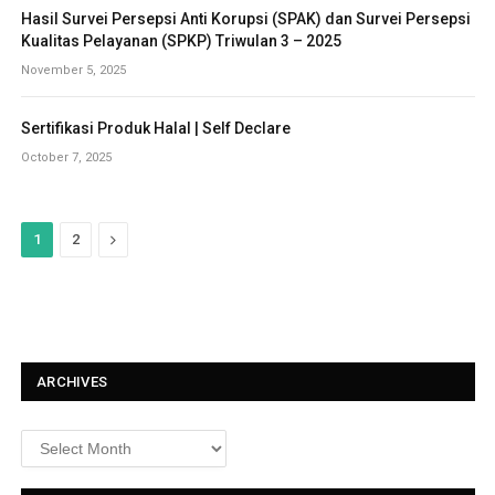
Hasil Survei Persepsi Anti Korupsi (SPAK) dan Survei Persepsi
Kualitas Pelayanan (SPKP) Triwulan 3 – 2025
November 5, 2025
Sertifikasi Produk Halal | Self Declare
October 7, 2025
N
1
2
e
x
t
ARCHIVES