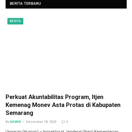
BERITA TERBARU
BERITA
Perkuat Akuntabilitas Program, Itjen
Kemenag Monev Asta Protas di Kabupaten
Semarang
By
ADMIN
December 18, 2025
0
Ungaran (Humas) – Inspektorat Jenderal (Itjen) Kementerian