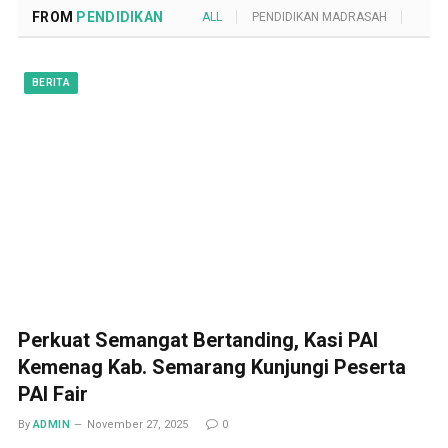
FROM
PENDIDIKAN
ALL
PENDIDIKAN MADRASAH
POND
BERITA
Perkuat Semangat Bertanding, Kasi PAI
Kemenag Kab. Semarang Kunjungi Peserta
PAI Fair
By
ADMIN
November 27, 2025
0