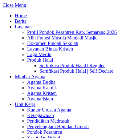
Close Menu
Home
Berita
Layanan
Profil Pondok Pesantren Kab. Semarang 2026
Alih Fungsi Musola Menjadi Masjid
Dokumen Pindah Sekolah
Layanan Bimas Kristen
Lagu Merdu
Produk Halal
Sertifikasi Produk Halal | Reguler
Sertifikasi Produk Halal | Self Declare
Mimbar Agama
Agama Budha
Agama Katolik
Agama Kristen
Agama Islam
Unit Kerja
Kantor Urusan Agama
Kepegawaian
Pendidikan Madrasah
Penyelenggara Haji dan Umroh
Pondok Pesantren
Zakat dan Wakaf