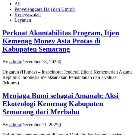
All
Penyelenggara Haji dan Umroh
Kepegawaian
Layanan
Perkuat Akuntabilitas Program, Itjen
Kemenag Monev Asta Protas di
Kabupaten Semarang
By
admin
December 18, 2025
0
Ungaran (Humas) – Inspektorat Jenderal (Itjen) Kementerian Agama
Republik Indonesia melaksanakan Pemantauan dan Evaluasi
(Monev)…
Menjaga Bumi sebagai Amanah: Aksi
Ekoteologi Kemenag Kabupaten
Semarang dari Merbabu
By
admin
December 11, 2025
0
Kabut tipis menggantung di lereng Merbabu ketika ratusan siswa-