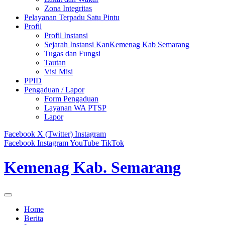
Zona Integritas
Pelayanan Terpadu Satu Pintu
Profil
Profil Instansi
Sejarah Instansi KanKemenag Kab Semarang
Tugas dan Fungsi
Tautan
Visi Misi
PPID
Pengaduan / Lapor
Form Pengaduan
Layanan WA PTSP
Lapor
Facebook
X (Twitter)
Instagram
Facebook
Instagram
YouTube
TikTok
Kemenag Kab. Semarang
Home
Berita