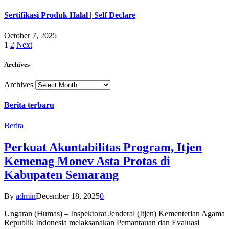
Sertifikasi Produk Halal | Self Declare
October 7, 2025
1
2
Next
Archives
Archives
Berita terbaru
Berita
Perkuat Akuntabilitas Program, Itjen
Kemenag Monev Asta Protas di
Kabupaten Semarang
By
admin
December 18, 2025
0
Ungaran (Humas) – Inspektorat Jenderal (Itjen) Kementerian Agama
Republik Indonesia melaksanakan Pemantauan dan Evaluasi