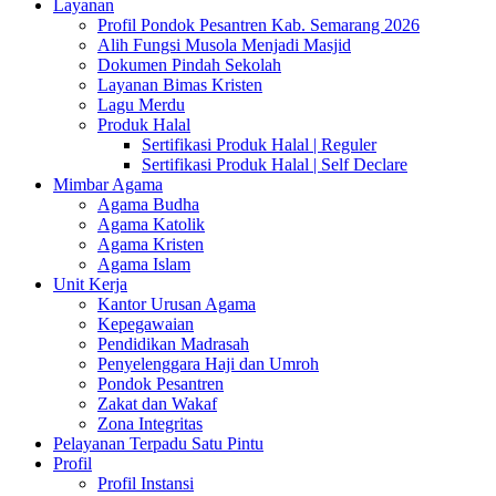
Layanan
Profil Pondok Pesantren Kab. Semarang 2026
Alih Fungsi Musola Menjadi Masjid
Dokumen Pindah Sekolah
Layanan Bimas Kristen
Lagu Merdu
Produk Halal
Sertifikasi Produk Halal | Reguler
Sertifikasi Produk Halal | Self Declare
Mimbar Agama
Agama Budha
Agama Katolik
Agama Kristen
Agama Islam
Unit Kerja
Kantor Urusan Agama
Kepegawaian
Pendidikan Madrasah
Penyelenggara Haji dan Umroh
Pondok Pesantren
Zakat dan Wakaf
Zona Integritas
Pelayanan Terpadu Satu Pintu
Profil
Profil Instansi