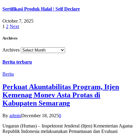
Sertifikasi Produk Halal | Self Declare
October 7, 2025
1
2
Next
Archives
Archives
Berita terbaru
Berita
Perkuat Akuntabilitas Program, Itjen
Kemenag Monev Asta Protas di
Kabupaten Semarang
By
admin
December 18, 2025
0
Ungaran (Humas) – Inspektorat Jenderal (Itjen) Kementerian Agama
Republik Indonesia melaksanakan Pemantauan dan Evaluasi