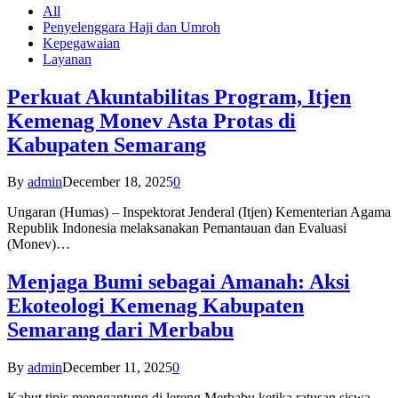
All
Penyelenggara Haji dan Umroh
Kepegawaian
Layanan
Perkuat Akuntabilitas Program, Itjen
Kemenag Monev Asta Protas di
Kabupaten Semarang
By
admin
December 18, 2025
0
Ungaran (Humas) – Inspektorat Jenderal (Itjen) Kementerian Agama
Republik Indonesia melaksanakan Pemantauan dan Evaluasi
(Monev)…
Menjaga Bumi sebagai Amanah: Aksi
Ekoteologi Kemenag Kabupaten
Semarang dari Merbabu
By
admin
December 11, 2025
0
Kabut tipis menggantung di lereng Merbabu ketika ratusan siswa-