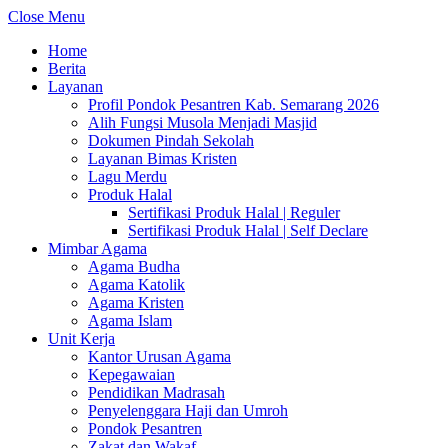
Close Menu
Home
Berita
Layanan
Profil Pondok Pesantren Kab. Semarang 2026
Alih Fungsi Musola Menjadi Masjid
Dokumen Pindah Sekolah
Layanan Bimas Kristen
Lagu Merdu
Produk Halal
Sertifikasi Produk Halal | Reguler
Sertifikasi Produk Halal | Self Declare
Mimbar Agama
Agama Budha
Agama Katolik
Agama Kristen
Agama Islam
Unit Kerja
Kantor Urusan Agama
Kepegawaian
Pendidikan Madrasah
Penyelenggara Haji dan Umroh
Pondok Pesantren
Zakat dan Wakaf