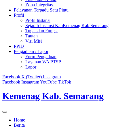
Zona Integritas
Pelayanan Terpadu Satu Pintu
Profil
Profil Instansi
Sejarah Instansi KanKemenag Kab Semarang
Tugas dan Fungsi
Tautan
Visi Misi
PPID
Pengaduan / Lapor
Form Pengaduan
Layanan WA PTSP
Lapor
Facebook
X (Twitter)
Instagram
Facebook
Instagram
YouTube
TikTok
Kemenag Kab. Semarang
Home
Berita