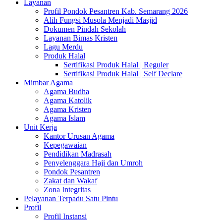
Layanan
Profil Pondok Pesantren Kab. Semarang 2026
Alih Fungsi Musola Menjadi Masjid
Dokumen Pindah Sekolah
Layanan Bimas Kristen
Lagu Merdu
Produk Halal
Sertifikasi Produk Halal | Reguler
Sertifikasi Produk Halal | Self Declare
Mimbar Agama
Agama Budha
Agama Katolik
Agama Kristen
Agama Islam
Unit Kerja
Kantor Urusan Agama
Kepegawaian
Pendidikan Madrasah
Penyelenggara Haji dan Umroh
Pondok Pesantren
Zakat dan Wakaf
Zona Integritas
Pelayanan Terpadu Satu Pintu
Profil
Profil Instansi