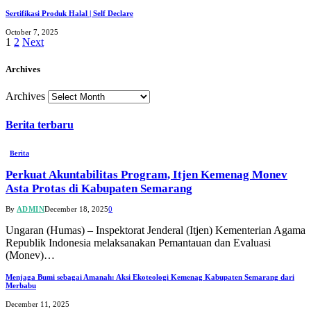
Sertifikasi Produk Halal | Self Declare
October 7, 2025
1
2
Next
Archives
Archives
Berita terbaru
Berita
Perkuat Akuntabilitas Program, Itjen Kemenag Monev
Asta Protas di Kabupaten Semarang
By
ADMIN
December 18, 2025
0
Ungaran (Humas) – Inspektorat Jenderal (Itjen) Kementerian Agama
Republik Indonesia melaksanakan Pemantauan dan Evaluasi
(Monev)…
Menjaga Bumi sebagai Amanah: Aksi Ekoteologi Kemenag Kabupaten Semarang dari
Merbabu
December 11, 2025