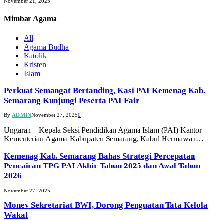
November 21, 2025
Mimbar
Agama
All
Agama Budha
Katolik
Kristen
Islam
Perkuat Semangat Bertanding, Kasi PAI Kemenag Kab.
Semarang Kunjungi Peserta PAI Fair
By
ADMIN
November 27, 2025
0
Ungaran – Kepala Seksi Pendidikan Agama Islam (PAI) Kantor
Kementerian Agama Kabupaten Semarang, Kabul Hermawan…
Kemenag Kab. Semarang Bahas Strategi Percepatan
Pencairan TPG PAI Akhir Tahun 2025 dan Awal Tahun
2026
November 27, 2025
Monev Sekretariat BWI, Dorong Penguatan Tata Kelola
Wakaf