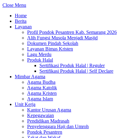
Close Menu
Home
Berita
Layanan
Profil Pondok Pesantren Kab. Semarang 2026
Alih Fungsi Musola Menjadi Masjid
Dokumen Pindah Sekolah
Layanan Bimas Kristen
Lagu Merdu
Produk Halal
Sertifikasi Produk Halal | Reguler
Sertifikasi Produk Halal | Self Declare
Mimbar Agama
Agama Budha
Agama Katolik
Agama Kristen
Agama Islam
Unit Kerja
Kantor Urusan Agama
Kepegawaian
Pendidikan Madrasah
Penyelenggara Haji dan Umroh
Pondok Pesantren
Zakat dan Wakaf