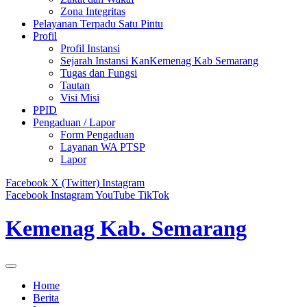
Zona Integritas
Pelayanan Terpadu Satu Pintu
Profil
Profil Instansi
Sejarah Instansi KanKemenag Kab Semarang
Tugas dan Fungsi
Tautan
Visi Misi
PPID
Pengaduan / Lapor
Form Pengaduan
Layanan WA PTSP
Lapor
Facebook
X (Twitter)
Instagram
Facebook
Instagram
YouTube
TikTok
Kemenag Kab. Semarang
Home
Berita