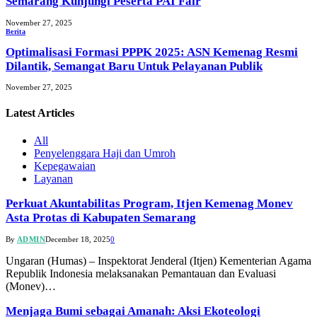
Semarang Kunjungi Peserta PAI Fair
November 27, 2025
Berita
Optimalisasi Formasi PPPK 2025: ASN Kemenag Resmi
Dilantik, Semangat Baru Untuk Pelayanan Publik
November 27, 2025
Latest
Articles
All
Penyelenggara Haji dan Umroh
Kepegawaian
Layanan
Perkuat Akuntabilitas Program, Itjen Kemenag Monev
Asta Protas di Kabupaten Semarang
By
ADMIN
December 18, 2025
0
Ungaran (Humas) – Inspektorat Jenderal (Itjen) Kementerian Agama
Republik Indonesia melaksanakan Pemantauan dan Evaluasi
(Monev)…
Menjaga Bumi sebagai Amanah: Aksi Ekoteologi