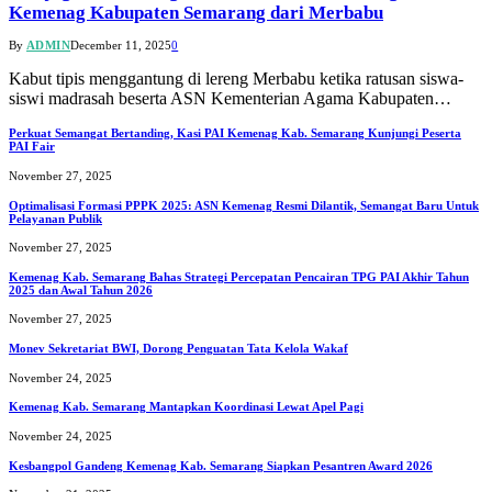
Kemenag Kabupaten Semarang dari Merbabu
By
ADMIN
December 11, 2025
0
Kabut tipis menggantung di lereng Merbabu ketika ratusan siswa-
siswi madrasah beserta ASN Kementerian Agama Kabupaten…
Perkuat Semangat Bertanding, Kasi PAI Kemenag Kab. Semarang Kunjungi Peserta
PAI Fair
November 27, 2025
Optimalisasi Formasi PPPK 2025: ASN Kemenag Resmi Dilantik, Semangat Baru Untuk
Pelayanan Publik
November 27, 2025
Kemenag Kab. Semarang Bahas Strategi Percepatan Pencairan TPG PAI Akhir Tahun
2025 dan Awal Tahun 2026
November 27, 2025
Monev Sekretariat BWI, Dorong Penguatan Tata Kelola Wakaf
November 24, 2025
Kemenag Kab. Semarang Mantapkan Koordinasi Lewat Apel Pagi
November 24, 2025
Kesbangpol Gandeng Kemenag Kab. Semarang Siapkan Pesantren Award 2026