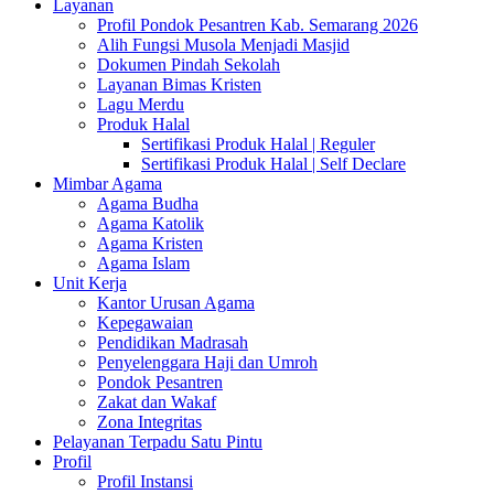
Layanan
Profil Pondok Pesantren Kab. Semarang 2026
Alih Fungsi Musola Menjadi Masjid
Dokumen Pindah Sekolah
Layanan Bimas Kristen
Lagu Merdu
Produk Halal
Sertifikasi Produk Halal | Reguler
Sertifikasi Produk Halal | Self Declare
Mimbar Agama
Agama Budha
Agama Katolik
Agama Kristen
Agama Islam
Unit Kerja
Kantor Urusan Agama
Kepegawaian
Pendidikan Madrasah
Penyelenggara Haji dan Umroh
Pondok Pesantren
Zakat dan Wakaf
Zona Integritas
Pelayanan Terpadu Satu Pintu
Profil
Profil Instansi