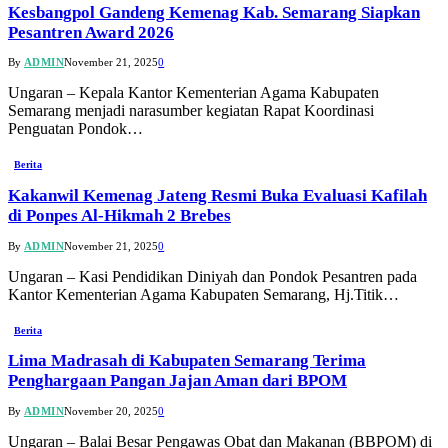
Kesbangpol Gandeng Kemenag Kab. Semarang Siapkan
Pesantren Award 2026
By
ADMIN
November 21, 2025
0
Ungaran – Kepala Kantor Kementerian Agama Kabupaten
Semarang menjadi narasumber kegiatan Rapat Koordinasi
Penguatan Pondok…
Berita
Kakanwil Kemenag Jateng Resmi Buka Evaluasi Kafilah
di Ponpes Al-Hikmah 2 Brebes
By
ADMIN
November 21, 2025
0
Ungaran – Kasi Pendidikan Diniyah dan Pondok Pesantren pada
Kantor Kementerian Agama Kabupaten Semarang, Hj.Titik…
Berita
Lima Madrasah di Kabupaten Semarang Terima
Penghargaan Pangan Jajan Aman dari BPOM
By
ADMIN
November 20, 2025
0
Ungaran – Balai Besar Pengawas Obat dan Makanan (BBPOM) di