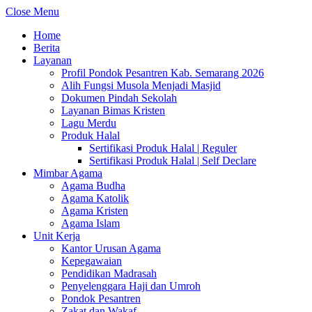
Close Menu
Home
Berita
Layanan
Profil Pondok Pesantren Kab. Semarang 2026
Alih Fungsi Musola Menjadi Masjid
Dokumen Pindah Sekolah
Layanan Bimas Kristen
Lagu Merdu
Produk Halal
Sertifikasi Produk Halal | Reguler
Sertifikasi Produk Halal | Self Declare
Mimbar Agama
Agama Budha
Agama Katolik
Agama Kristen
Agama Islam
Unit Kerja
Kantor Urusan Agama
Kepegawaian
Pendidikan Madrasah
Penyelenggara Haji dan Umroh
Pondok Pesantren
Zakat dan Wakaf