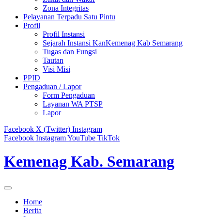
Zona Integritas
Pelayanan Terpadu Satu Pintu
Profil
Profil Instansi
Sejarah Instansi KanKemenag Kab Semarang
Tugas dan Fungsi
Tautan
Visi Misi
PPID
Pengaduan / Lapor
Form Pengaduan
Layanan WA PTSP
Lapor
Facebook
X (Twitter)
Instagram
Facebook
Instagram
YouTube
TikTok
Kemenag Kab. Semarang
Home
Berita