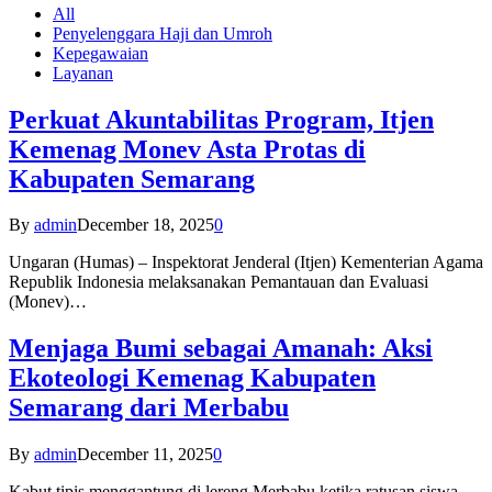
All
Penyelenggara Haji dan Umroh
Kepegawaian
Layanan
Perkuat Akuntabilitas Program, Itjen
Kemenag Monev Asta Protas di
Kabupaten Semarang
By
admin
December 18, 2025
0
Ungaran (Humas) – Inspektorat Jenderal (Itjen) Kementerian Agama
Republik Indonesia melaksanakan Pemantauan dan Evaluasi
(Monev)…
Menjaga Bumi sebagai Amanah: Aksi
Ekoteologi Kemenag Kabupaten
Semarang dari Merbabu
By
admin
December 11, 2025
0
Kabut tipis menggantung di lereng Merbabu ketika ratusan siswa-