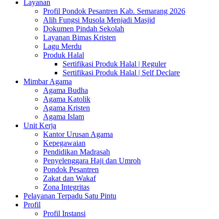
Layanan
Profil Pondok Pesantren Kab. Semarang 2026
Alih Fungsi Musola Menjadi Masjid
Dokumen Pindah Sekolah
Layanan Bimas Kristen
Lagu Merdu
Produk Halal
Sertifikasi Produk Halal | Reguler
Sertifikasi Produk Halal | Self Declare
Mimbar Agama
Agama Budha
Agama Katolik
Agama Kristen
Agama Islam
Unit Kerja
Kantor Urusan Agama
Kepegawaian
Pendidikan Madrasah
Penyelenggara Haji dan Umroh
Pondok Pesantren
Zakat dan Wakaf
Zona Integritas
Pelayanan Terpadu Satu Pintu
Profil
Profil Instansi