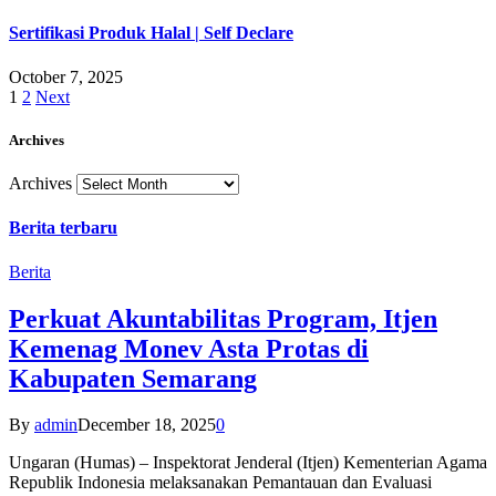
Sertifikasi Produk Halal | Self Declare
October 7, 2025
1
2
Next
Archives
Archives
Berita terbaru
Berita
Perkuat Akuntabilitas Program, Itjen
Kemenag Monev Asta Protas di
Kabupaten Semarang
By
admin
December 18, 2025
0
Ungaran (Humas) – Inspektorat Jenderal (Itjen) Kementerian Agama
Republik Indonesia melaksanakan Pemantauan dan Evaluasi