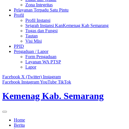
Zona Integritas
Pelayanan Terpadu Satu Pintu
Profil
Profil Instansi
Sejarah Instansi KanKemenag Kab Semarang
Tugas dan Fungsi
Tautan
Visi Misi
PPID
Pengaduan / Lapor
Form Pengaduan
Layanan WA PTSP
Lapor
Facebook
X (Twitter)
Instagram
Facebook
Instagram
YouTube
TikTok
Kemenag Kab. Semarang
Home
Berita