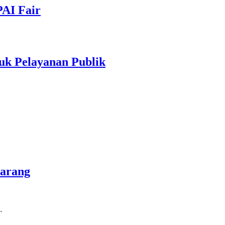
PAI Fair
uk Pelayanan Publik
marang
…