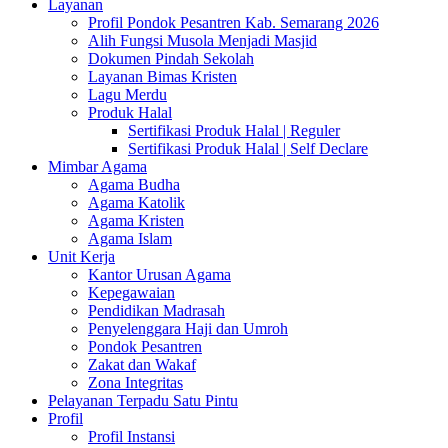
Layanan
Profil Pondok Pesantren Kab. Semarang 2026
Alih Fungsi Musola Menjadi Masjid
Dokumen Pindah Sekolah
Layanan Bimas Kristen
Lagu Merdu
Produk Halal
Sertifikasi Produk Halal | Reguler
Sertifikasi Produk Halal | Self Declare
Mimbar Agama
Agama Budha
Agama Katolik
Agama Kristen
Agama Islam
Unit Kerja
Kantor Urusan Agama
Kepegawaian
Pendidikan Madrasah
Penyelenggara Haji dan Umroh
Pondok Pesantren
Zakat dan Wakaf
Zona Integritas
Pelayanan Terpadu Satu Pintu
Profil
Profil Instansi