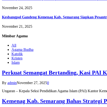
November 24, 2025
Kesbangpol Gandeng Kemenag Kab. Semarang Siapkan Pesantr
November 21, 2025
Mimbar
Agama
All
Agama Budha
Katolik
Kristen
Islam
Perkuat Semangat Bertanding, Kasi PAI 
By
admin
November 27, 2025
0
Ungaran – Kepala Seksi Pendidikan Agama Islam (PAI) Kantor K
Kemenag Kab. Semarang Bahas Strategi P