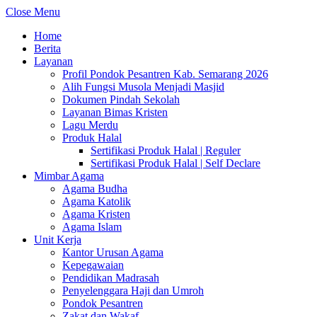
Close Menu
Home
Berita
Layanan
Profil Pondok Pesantren Kab. Semarang 2026
Alih Fungsi Musola Menjadi Masjid
Dokumen Pindah Sekolah
Layanan Bimas Kristen
Lagu Merdu
Produk Halal
Sertifikasi Produk Halal | Reguler
Sertifikasi Produk Halal | Self Declare
Mimbar Agama
Agama Budha
Agama Katolik
Agama Kristen
Agama Islam
Unit Kerja
Kantor Urusan Agama
Kepegawaian
Pendidikan Madrasah
Penyelenggara Haji dan Umroh
Pondok Pesantren
Zakat dan Wakaf