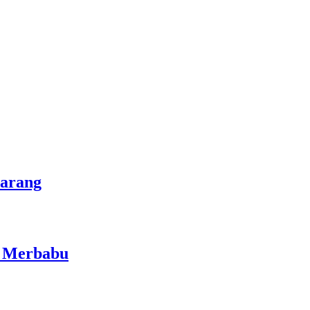
marang
i Merbabu